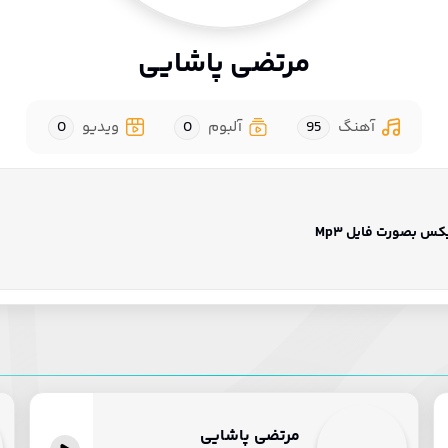
مرتضی پاشایی
آهنگ
95
آلبوم
0
ویدیو
0
س بصورت فایل Mp3
مرتضی پاشایی