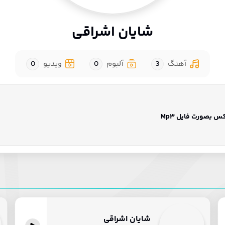
شایان اشراقی
آهنگ
3
آلبوم
0
ویدیو
0
 بصورت فایل Mp3
شایان اشراقی