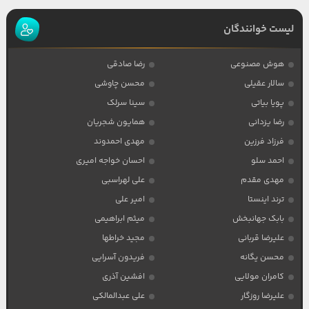
لیست خوانندگان
هوش مصنوعی
رضا صادقی
سالار عقیلی
محسن چاوشی
پویا بیاتی
سینا سرلک
رضا یزدانی
همایون شجریان
فرزاد فرزین
مهدی احمدوند
احمد سلو
احسان خواجه امیری
مهدی مقدم
علی لهراسبی
ترند اینستا
امیر علی
بابک جهانبخش
میثم ابراهیمی
علیرضا قربانی
مجید خراطها
محسن یگانه
فریدون آسرایی
کامران مولایی
افشین آذری
علیرضا روزگار
علی عبدالمالکی