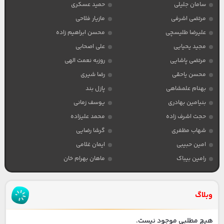
سامان جلیلی
حمید عسکری
مرتضی اشرفی
مازیار فلاحی
علیرضا طلیسچی
محسن ابراهیم زاده
مجید یحیایی
علی اصحابی
مرتضی پاشایی
روزبه نعمت الهی
محسن یاحقی
رضا شیری
بهنام علمشاهی
پازل بند
بنیامین بهادری
یوسف زمانی
حجت اشرف زاده
محمد علیزاده
شهاب مظفری
گرشا رضایی
امین حبیبی
ایمان غلامی
رامین بیباک
ماهان بهرام خان
وبلاگ
هیچ مطلبی موجود نیست.