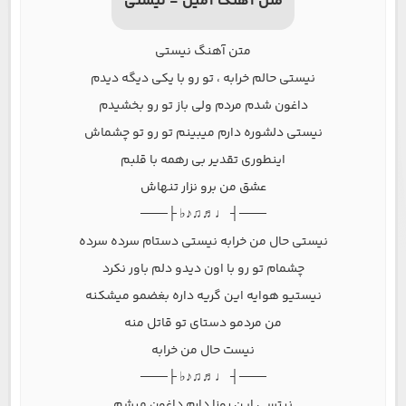
متن آهنگ آمین - نیستی
متن آهنگ نیستی
نیستی حالم خرابه ، تو رو با یکی دیگه دیدم
داغون شدم مردم ولی باز تو رو بخشیدم
نیستی دلشوره دارم میبینم تو رو تو چشماش
اینطوری تقدیر بی رهمه با قلبم
عشق من برو نزار تنهاش
───┤ ♩♬♫♪♭ ├───
نیستی حال من خرابه نیستی دستام سرده سرده
چشمام تو رو با اون دیدو دلم باور نکرد
نیستیو هوایه این گریه داره بغضمو میشکنه
من مردمو دستای تو قاتل منه
نیست حال من خرابه
───┤ ♩♬♫♪♭ ├───
نیتسی این روزا دارم داغون میشم