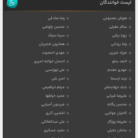
لیست خوانندگان
هوش مصنوعی
رضا صادقی
سالار عقیلی
محسن چاوشی
پویا بیاتی
سینا سرلک
رضا یزدانی
همایون شجریان
فرزاد فرزین
مهدی احمدوند
احمد سلو
احسان خواجه امیری
مهدی مقدم
علی لهراسبی
ترند اینستا
امیر علی
بابک جهانبخش
میثم ابراهیمی
علیرضا قربانی
مجید خراطها
محسن یگانه
فریدون آسرایی
کامران مولایی
افشین آذری
علیرضا روزگار
علی عبدالمالکی
سامان جلیلی
حمید عسکری