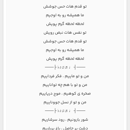
تو قدم هات حس جوشش
ما همیشه رو به اوجیم
لحظه لحظه گرم پویش
تو نفس هات نبض رویش
تو قدم هات حس جوشش
ما همیشه رو به اوجیم
لحظه لحظه گرم پویش
───┤ ♩♬♫♪♭ ├───
من و تو ماییم ، فکر فرداییم
من و تو با هم چه تواناییم
صخره ی کوهیم ، موج دریاییم
من و تو از نسل جووناییم
───┤ ♩♬♫♪♭ ├───
شور بارونیم ، رود سرشاریم
دشت پر حاصل ، باغ پرباریم