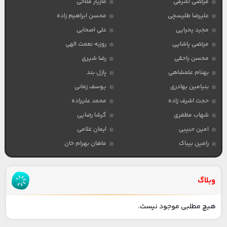
مرتضی اشرفی
مازیار فلاحی
علیرضا طلیسچی
محسن ابراهیم زاده
مجید یحیایی
علی اصحابی
مرتضی پاشایی
روزبه نعمت الهی
محسن یاحقی
رضا شیری
بهنام علمشاهی
پازل بند
بنیامین بهادری
یوسف زمانی
حجت اشرف زاده
محمد علیزاده
شهاب مظفری
گرشا رضایی
امین حبیبی
ایمان غلامی
رامین بیباک
ماهان بهرام خان
وبلاگ
هیچ مطلبی موجود نیست.