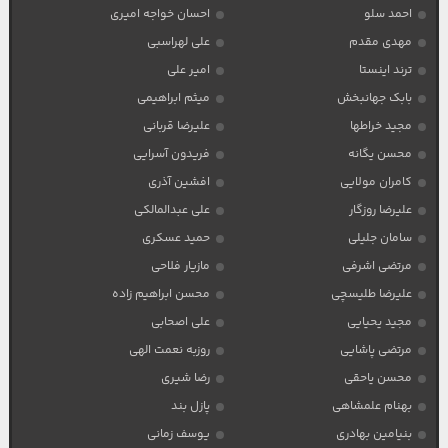
احمد سلو
احسان خواجه امیری
مهدی مقدم
علی لهراسبی
ترند اینستا
امیر علی
بابک جهانبخش
میثم ابراهیمی
مجید خراطها
علیرضا قربانی
محسن یگانه
فریدون آسرایی
کامران مولایی
افشین آذری
علیرضا روزگار
علی عبدالمالکی
سامان جلیلی
حمید عسکری
مرتضی اشرفی
مازیار فلاحی
علیرضا طلیسچی
محسن ابراهیم زاده
مجید یحیایی
علی اصحابی
مرتضی پاشایی
روزبه نعمت الهی
محسن یاحقی
رضا شیری
بهنام علمشاهی
پازل بند
بنیامین بهادری
یوسف زمانی