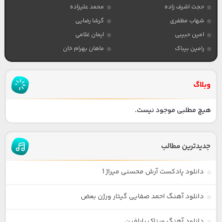
حجت اشرف زاده
محمد علیزاده
شهاب مظفری
گرشا رضایی
امین حبیبی
ایمان غلامی
رامین بیباک
ماهان بهرام خان
وبلاگ
هیچ مطلبی موجود نیست.
جدیدترین مطالب
دانلود پادکست آرش محسنی میراژ 1
دانلود آهنگ احمد صفایی گیتار ورژن بعض
دانلود آهنگ ویناک پارافین