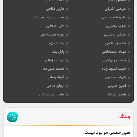
سامان جلیلی
حمید عسکری
مرتضی اشرفی
مازیار فلاحی
علیرضا طلیسچی
محسن ابراهیم زاده
مجید یحیایی
علی اصحابی
مرتضی پاشایی
روزبه نعمت الهی
محسن یاحقی
رضا شیری
بهنام علمشاهی
پازل بند
بنیامین بهادری
یوسف زمانی
حجت اشرف زاده
محمد علیزاده
شهاب مظفری
گرشا رضایی
امین حبیبی
ایمان غلامی
رامین بیباک
ماهان بهرام خان
وبلاگ
هیچ مطلبی موجود نیست.