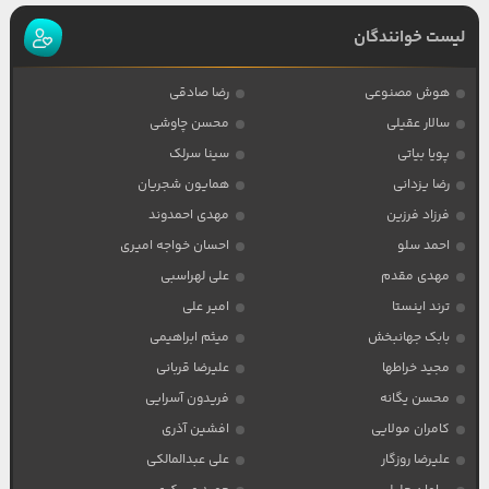
لیست خوانندگان
هوش مصنوعی
رضا صادقی
سالار عقیلی
محسن چاوشی
پویا بیاتی
سینا سرلک
رضا یزدانی
همایون شجریان
فرزاد فرزین
مهدی احمدوند
احمد سلو
احسان خواجه امیری
مهدی مقدم
علی لهراسبی
ترند اینستا
امیر علی
بابک جهانبخش
میثم ابراهیمی
مجید خراطها
علیرضا قربانی
محسن یگانه
فریدون آسرایی
کامران مولایی
افشین آذری
علیرضا روزگار
علی عبدالمالکی