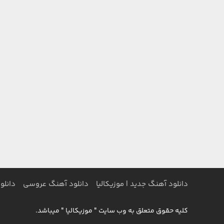
دانلود آهنگ جدید | موزیکالیا
دانلود آهنگ عروسی
دانلو
کلیه حقوق متعلق به وب سایت " موزیکالیا " میباشد.