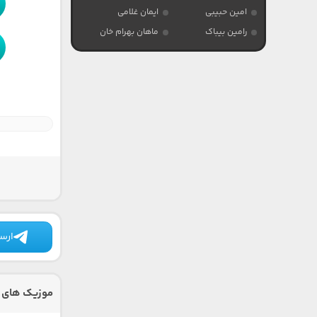
امین حبیبی
ایمان غلامی
رامین بیباک
ماهان بهرام خان
ارسا
موزیک های د