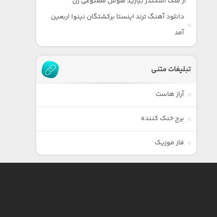
از ملک اسکندر بیارید هوش مصنوعی زن
دانلود آهنگ ترند اینستا برکشتگان نینوا اربعین
آمد
تبلیغات متنی
آراز هاست
برج خنک کننده
فاز موزیک