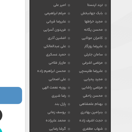
ترند اینستا
امیر علی
بابک جهانبخش
میثم ابراهیمی
مجید خراطها
علیرضا قربانی
محسن یگانه
فریدون آسرایی
کامران مولایی
افشین آذری
علیرضا روزگار
علی عبدالمالکی
سامان جلیلی
حمید عسکری
مرتضی اشرفی
مازیار فلاحی
علیرضا طلیسچی
محسن ابراهیم زاده
مجید یحیایی
علی اصحابی
مرتضی پاشایی
روزبه نعمت الهی
محسن یاحقی
رضا شیری
بهنام علمشاهی
پازل بند
بنیامین بهادری
یوسف زمانی
حجت اشرف زاده
محمد علیزاده
شهاب مظفری
گرشا رضایی