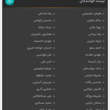
لیست خوانندگان
هوش مصنوعی
رضا صادقی
سالار عقیلی
محسن چاوشی
پویا بیاتی
سینا سرلک
رضا یزدانی
همایون شجریان
فرزاد فرزین
مهدی احمدوند
احمد سلو
احسان خواجه امیری
مهدی مقدم
علی لهراسبی
ترند اینستا
امیر علی
بابک جهانبخش
میثم ابراهیمی
علیرضا قربانی
مجید خراطها
محسن یگانه
فریدون آسرایی
کامران مولایی
افشین آذری
علیرضا روزگار
علی عبدالمالکی
سامان جلیلی
حمید عسکری
مرتضی اشرفی
مازیار فلاحی