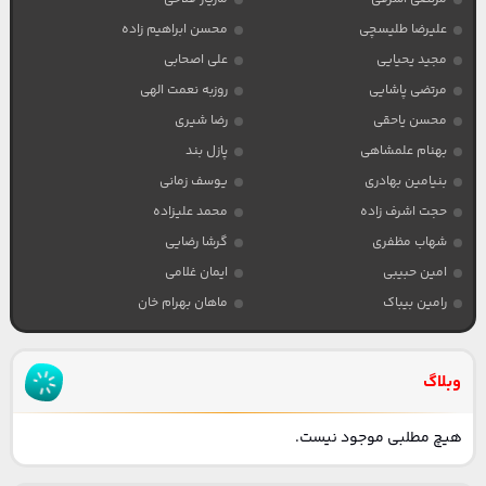
علیرضا طلیسچی
محسن ابراهیم زاده
مجید یحیایی
علی اصحابی
مرتضی پاشایی
روزبه نعمت الهی
محسن یاحقی
رضا شیری
بهنام علمشاهی
پازل بند
بنیامین بهادری
یوسف زمانی
حجت اشرف زاده
محمد علیزاده
شهاب مظفری
گرشا رضایی
امین حبیبی
ایمان غلامی
رامین بیباک
ماهان بهرام خان
وبلاگ
هیچ مطلبی موجود نیست.