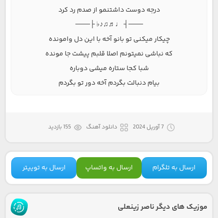
درجه دوست داشتنمو از صدم رد کرد
───┤ ♩♬♫♪♭ ├───
چیکار میکنی تو بانو آخه با این دل وامونده
که نباشی نمیتونم اصلا قلبم پیشت جا مونده
شبا کجا ستاره میشی دوباره
بیام دنبالت بگردم آخه دور تو بگردم
7 آوریل 2024
دانلود آهنگ
155 بازدید
ارسال به تلگرام
ارسال به واتساپ
ارسال به توییتر
موزیک های دیگر ناصر زینعلی