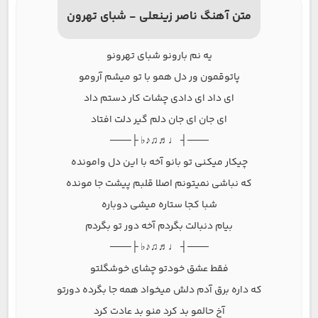
متن آهنگ ناصر زینعلی - شبای تهرون
یه نم بارونو شبای تهرونو
پاتوقمون ور دل همو با تو میشم آرومو
ای داد ای دادی چشات کار دستم داد
ای جان ای جان دلم گیر دلت افتاد
───┤ ♩♬♫♪♭ ├───
چیکار میکنی تو بانو آخه با این دل وامونده
که نباشی نمیتونم اصلا قلبم پیشت جا مونده
شبا کجا ستاره میشی دوباره
بیام دنبالت بگردم آخه دور تو بگردم
───┤ ♩♬♫♪♭ ├───
فقط عشق خودتو چشای خوشگلتو
که داره برق آدم دلش میخواد همه جا بگرده دورتو
آخ حالمو بد کرد منو بد عادت کرد