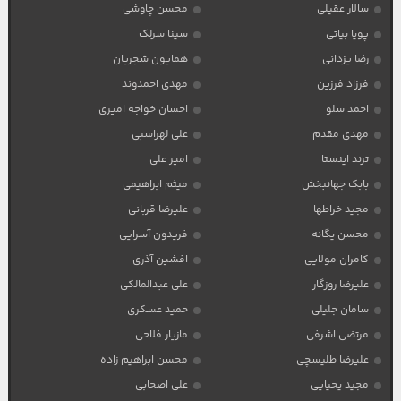
سالار عقیلی
محسن چاوشی
پویا بیاتی
سینا سرلک
رضا یزدانی
همایون شجریان
فرزاد فرزین
مهدی احمدوند
احمد سلو
احسان خواجه امیری
مهدی مقدم
علی لهراسبی
ترند اینستا
امیر علی
بابک جهانبخش
میثم ابراهیمی
مجید خراطها
علیرضا قربانی
محسن یگانه
فریدون آسرایی
کامران مولایی
افشین آذری
علیرضا روزگار
علی عبدالمالکی
سامان جلیلی
حمید عسکری
مرتضی اشرفی
مازیار فلاحی
علیرضا طلیسچی
محسن ابراهیم زاده
مجید یحیایی
علی اصحابی