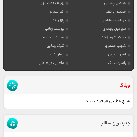
مرتضی پاشایی
روزبه نعمت الهی
محسن یاحقی
رضا شیری
بهنام علمشاهی
پازل بند
بنیامین بهادری
یوسف زمانی
حجت اشرف زاده
محمد علیزاده
شهاب مظفری
گرشا رضایی
امین حبیبی
ایمان غلامی
رامین بیباک
ماهان بهرام خان
وبلاگ
هیچ مطلبی موجود نیست.
جدیدترین مطالب