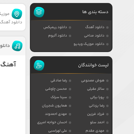
دسته بندی ها
موزیکا
دانلود آهنگ 
دانلود آهنگ
دانلود ریمیکس
دانلود مداحی
دانلود آلبوم
دانلود موزیک ویدیو
دانلو
آهنگ ح
لیست خوانندگان
هوش مصنوعی
رضا صادقی
سالار عقیلی
محسن چاوشی
پویا بیاتی
سینا سرلک
رضا یزدانی
همایون شجریان
فرزاد فرزین
مهدی احمدوند
احمد سلو
احسان خواجه امیری
مهدی مقدم
علی لهراسبی