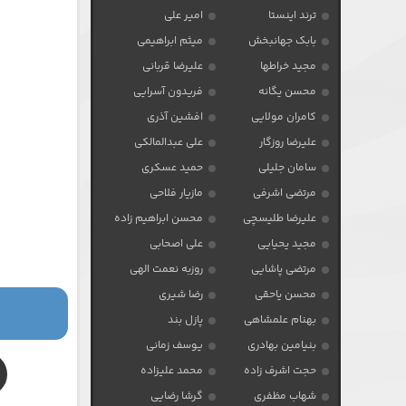
ترند اینستا
امیر علی
بابک جهانبخش
میثم ابراهیمی
مجید خراطها
علیرضا قربانی
محسن یگانه
فریدون آسرایی
کامران مولایی
افشین آذری
علیرضا روزگار
علی عبدالمالکی
سامان جلیلی
حمید عسکری
مرتضی اشرفی
مازیار فلاحی
علیرضا طلیسچی
محسن ابراهیم زاده
مجید یحیایی
علی اصحابی
مرتضی پاشایی
روزبه نعمت الهی
محسن یاحقی
رضا شیری
بهنام علمشاهی
پازل بند
بنیامین بهادری
یوسف زمانی
حجت اشرف زاده
محمد علیزاده
شهاب مظفری
گرشا رضایی