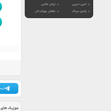
امین حبیبی
ایمان غلامی
رامین بیباک
ماهان بهرام خان
ارسا
موزیک های د