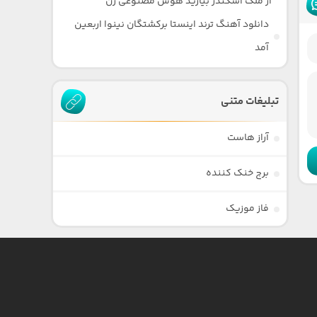
از ملک اسکندر بیارید هوش مصنوعی زن
دانلود آهنگ ترند اینستا برکشتگان نینوا اربعین
آمد
تبلیغات متنی
آراز هاست
برج خنک کننده
فاز موزیک