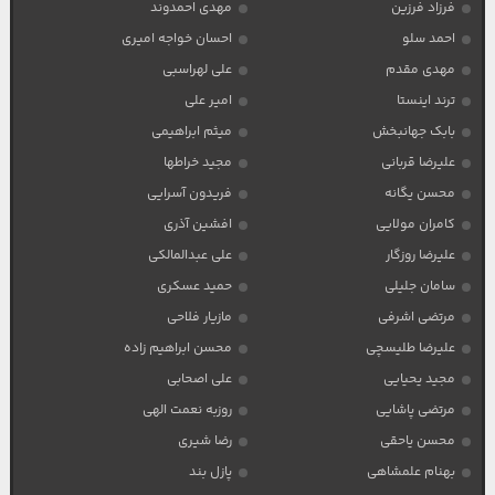
فرزاد فرزین
مهدی احمدوند
احمد سلو
احسان خواجه امیری
مهدی مقدم
علی لهراسبی
ترند اینستا
امیر علی
بابک جهانبخش
میثم ابراهیمی
علیرضا قربانی
مجید خراطها
محسن یگانه
فریدون آسرایی
کامران مولایی
افشین آذری
علیرضا روزگار
علی عبدالمالکی
سامان جلیلی
حمید عسکری
مرتضی اشرفی
مازیار فلاحی
علیرضا طلیسچی
محسن ابراهیم زاده
مجید یحیایی
علی اصحابی
مرتضی پاشایی
روزبه نعمت الهی
محسن یاحقی
رضا شیری
بهنام علمشاهی
پازل بند