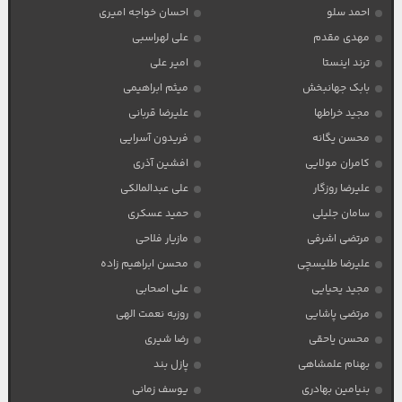
احمد سلو
احسان خواجه امیری
مهدی مقدم
علی لهراسبی
ترند اینستا
امیر علی
بابک جهانبخش
میثم ابراهیمی
مجید خراطها
علیرضا قربانی
محسن یگانه
فریدون آسرایی
کامران مولایی
افشین آذری
علیرضا روزگار
علی عبدالمالکی
سامان جلیلی
حمید عسکری
مرتضی اشرفی
مازیار فلاحی
علیرضا طلیسچی
محسن ابراهیم زاده
مجید یحیایی
علی اصحابی
مرتضی پاشایی
روزبه نعمت الهی
محسن یاحقی
رضا شیری
بهنام علمشاهی
پازل بند
بنیامین بهادری
یوسف زمانی