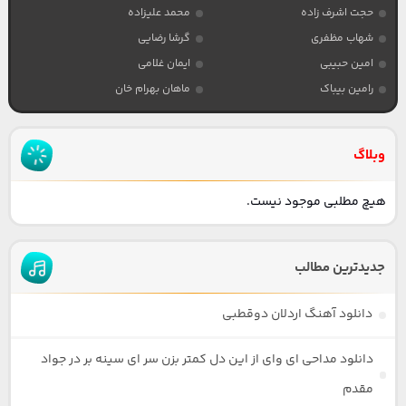
حجت اشرف زاده
محمد علیزاده
شهاب مظفری
گرشا رضایی
امین حبیبی
ایمان غلامی
رامین بیباک
ماهان بهرام خان
وبلاگ
هیچ مطلبی موجود نیست.
جدیدترین مطالب
دانلود آهنگ اردلان دوقطبی
دانلود مداحی ای وای از این دل کمتر بزن سر ای سینه بر در جواد
مقدم