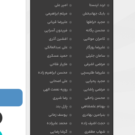
ترند اینستا
امیر علی
بابک جهانبخش
میثم ابراهیمی
مجید خراطها
علیرضا قربانی
محسن یگانه
فریدون آسرایی
کامران مولایی
افشین آذری
علیرضا روزگار
علی عبدالمالکی
سامان جلیلی
حمید عسکری
مرتضی اشرفی
مازیار فلاحی
علیرضا طلیسچی
محسن ابراهیم زاده
مجید یحیایی
علی اصحابی
مرتضی پاشایی
روزبه نعمت الهی
محسن یاحقی
رضا شیری
بهنام علمشاهی
پازل بند
بنیامین بهادری
یوسف زمانی
حجت اشرف زاده
محمد علیزاده
شهاب مظفری
گرشا رضایی