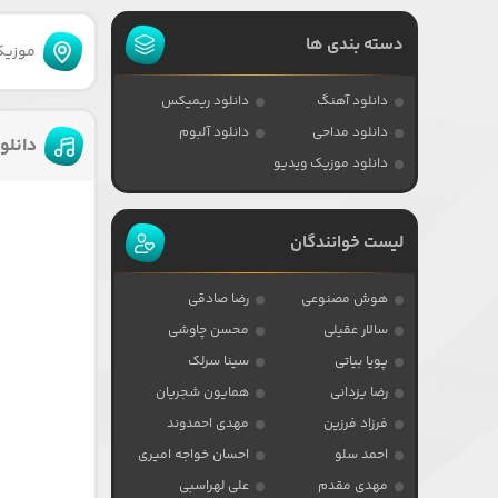
دسته بندی ها
موزیکا
دانلود آهنگ
دانلود ریمیکس
دانلود مداحی
دانلود آلبوم
دانلو
دانلود موزیک ویدیو
لیست خوانندگان
هوش مصنوعی
رضا صادقی
سالار عقیلی
محسن چاوشی
پویا بیاتی
سینا سرلک
رضا یزدانی
همایون شجریان
فرزاد فرزین
مهدی احمدوند
احمد سلو
احسان خواجه امیری
مهدی مقدم
علی لهراسبی