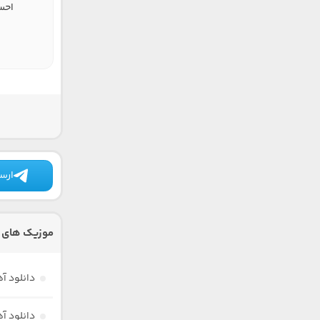
احس
ارسا
موزیک های د
دانلود آ
دانلود آ