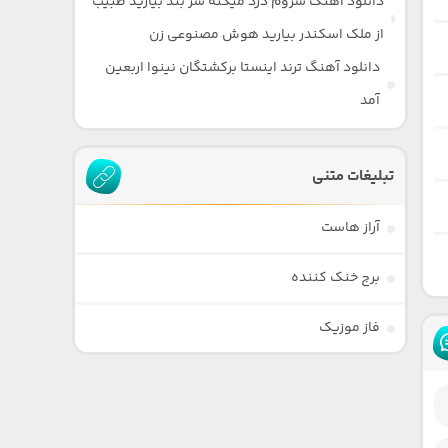
دانلود آهنگ سروم درد میکنه سر بند بیارید طبیب
از ملک اسکندر بیارید هوش مصنوعی زن
دانلود آهنگ ترند اینستا برکشتگان نینوا اربعین
آمد
تبلیغات متنی
آراز هاست
برج خنک کننده
فاز موزیک