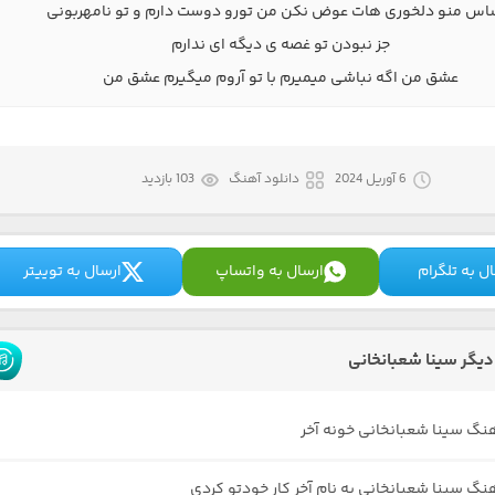
اس منو دلخوری هات عوض نکن من تورو دوست دارم و تو نامهربونی
جز نبودن تو غصه ی دیگه ای ندارم
عشق من اگه نباشی میمیرم با تو آروم میگیرم عشق من
6 آوریل 2024
دانلود آهنگ
103 بازدید
ل به تلگرام
ارسال به واتساپ
ارسال به توییتر
یگر سینا شعبانخانی
هنگ سینا شعبانخانی خونه آخر
هنگ سینا شعبانخانی به نام آخر کار خودتو کردی