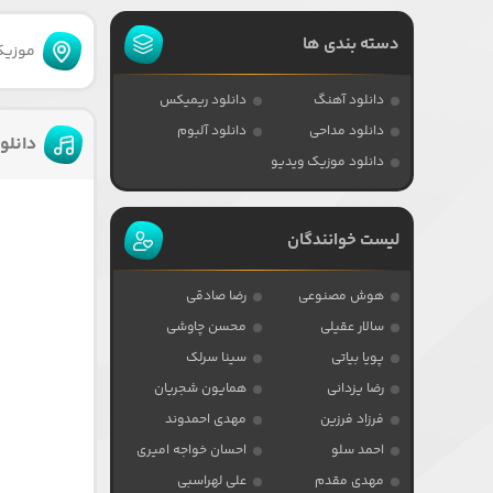
دسته بندی ها
موزیکا
دانلود آهنگ
دانلود ریمیکس
دانلود مداحی
دانلود آلبوم
دانلو
دانلود موزیک ویدیو
لیست خوانندگان
هوش مصنوعی
رضا صادقی
سالار عقیلی
محسن چاوشی
پویا بیاتی
سینا سرلک
رضا یزدانی
همایون شجریان
فرزاد فرزین
مهدی احمدوند
احمد سلو
احسان خواجه امیری
مهدی مقدم
علی لهراسبی