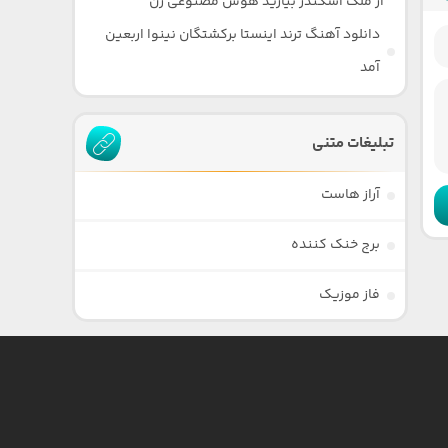
از ملک اسکندر بیارید هوش مصنوعی زن
دانلود آهنگ ترند اینستا برکشتگان نینوا اربعین
آمد
تبلیغات متنی
آراز هاست
برج خنک کننده
فاز موزیک