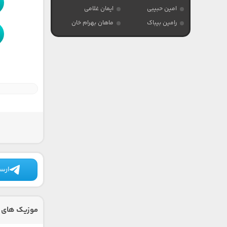
امین حبیبی
ایمان غلامی
رامین بیباک
ماهان بهرام خان
ارسا
موزیک های د