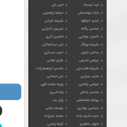
ترند اینستا
امیر علی
بابک جهانبخش
میثم ابراهیمی
مجید خراطها
علیرضا قربانی
محسن یگانه
فریدون آسرایی
کامران مولایی
افشین آذری
علیرضا روزگار
علی عبدالمالکی
سامان جلیلی
حمید عسکری
مرتضی اشرفی
مازیار فلاحی
علیرضا طلیسچی
محسن ابراهیم زاده
مجید یحیایی
علی اصحابی
مرتضی پاشایی
روزبه نعمت الهی
محسن یاحقی
رضا شیری
بهنام علمشاهی
پازل بند
بنیامین بهادری
یوسف زمانی
حجت اشرف زاده
محمد علیزاده
شهاب مظفری
گرشا رضایی