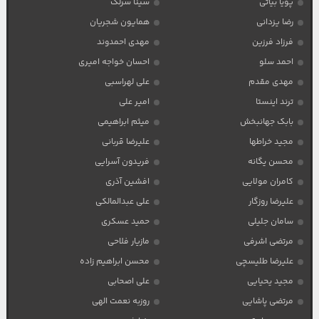
پویا بیاتی
سینا سرلک
رضا یزدانی
همایون شجریان
فرزاد فرزین
مهدی احمدوند
احمد سلو
احسان خواجه امیری
مهدی مقدم
علی لهراسبی
ترند اینستا
امیر علی
بابک جهانبخش
میثم ابراهیمی
مجید خراطها
علیرضا قربانی
محسن یگانه
فریدون آسرایی
کامران مولایی
افشین آذری
علیرضا روزگار
علی عبدالمالکی
سامان جلیلی
حمید عسکری
مرتضی اشرفی
مازیار فلاحی
علیرضا طلیسچی
محسن ابراهیم زاده
مجید یحیایی
علی اصحابی
مرتضی پاشایی
روزبه نعمت الهی