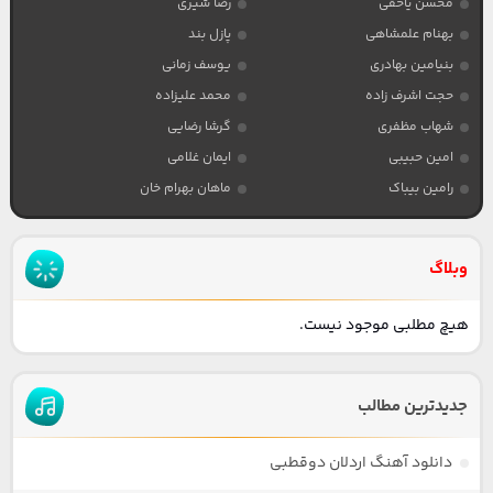
محسن یاحقی
رضا شیری
بهنام علمشاهی
پازل بند
بنیامین بهادری
یوسف زمانی
حجت اشرف زاده
محمد علیزاده
شهاب مظفری
گرشا رضایی
امین حبیبی
ایمان غلامی
رامین بیباک
ماهان بهرام خان
وبلاگ
هیچ مطلبی موجود نیست.
جدیدترین مطالب
دانلود آهنگ اردلان دوقطبی