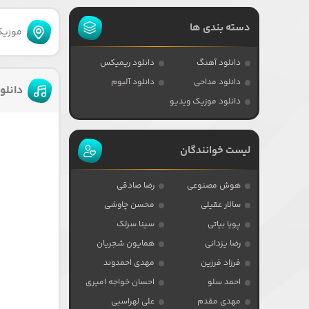
دسته بندی ها
موزیکا
دانلود آهنگ
دانلود ریمیکس
دانلود مداحی
دانلود آلبوم
دانلو
دانلود موزیک ویدیو
لیست خوانندگان
هوش مصنوعی
رضا صادقی
سالار عقیلی
محسن چاوشی
پویا بیاتی
سینا سرلک
رضا یزدانی
همایون شجریان
فرزاد فرزین
مهدی احمدوند
احمد سلو
احسان خواجه امیری
مهدی مقدم
علی لهراسبی