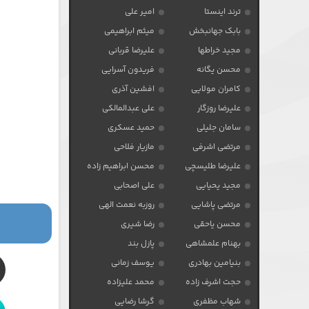
ترند اینستا
امیر علی
بابک جهانبخش
میثم ابراهیمی
مجید خراطها
علیرضا قربانی
محسن یگانه
فریدون آسرایی
کامران مولایی
افشین آذری
علیرضا روزگار
علی عبدالمالکی
سامان جلیلی
حمید عسکری
مرتضی اشرفی
مازیار فلاحی
علیرضا طلیسچی
محسن ابراهیم زاده
مجید یحیایی
علی اصحابی
مرتضی پاشایی
روزبه نعمت الهی
محسن یاحقی
رضا شیری
بهنام علمشاهی
پازل بند
بنیامین بهادری
یوسف زمانی
حجت اشرف زاده
محمد علیزاده
شهاب مظفری
گرشا رضایی