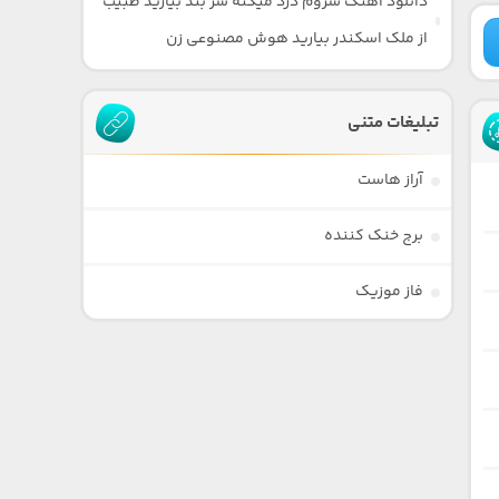
دانلود آهنگ سروم درد میکنه سر بند بیارید طبیب
از ملک اسکندر بیارید هوش مصنوعی زن
تبلیغات متنی
آراز هاست
برج خنک کننده
فاز موزیک