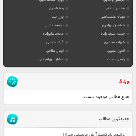
محسن یاحقی
رضا شیری
بهنام علمشاهی
پازل بند
بنیامین بهادری
یوسف زمانی
حجت اشرف زاده
محمد علیزاده
شهاب مظفری
گرشا رضایی
امین حبیبی
ایمان غلامی
رامین بیباک
ماهان بهرام خان
وبلاگ
هیچ مطلبی موجود نیست.
جدیدترین مطالب
دانلود پادکست آرش محسنی میراژ 1