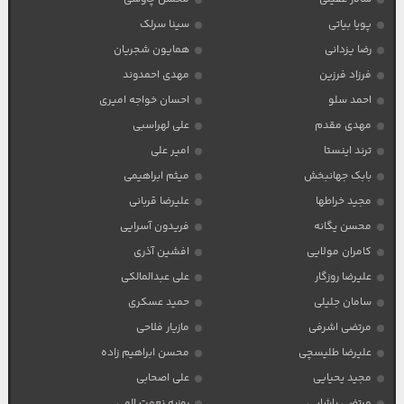
پویا بیاتی
سینا سرلک
رضا یزدانی
همایون شجریان
فرزاد فرزین
مهدی احمدوند
احمد سلو
احسان خواجه امیری
مهدی مقدم
علی لهراسبی
ترند اینستا
امیر علی
بابک جهانبخش
میثم ابراهیمی
مجید خراطها
علیرضا قربانی
محسن یگانه
فریدون آسرایی
کامران مولایی
افشین آذری
علیرضا روزگار
علی عبدالمالکی
سامان جلیلی
حمید عسکری
مرتضی اشرفی
مازیار فلاحی
علیرضا طلیسچی
محسن ابراهیم زاده
مجید یحیایی
علی اصحابی
مرتضی پاشایی
روزبه نعمت الهی