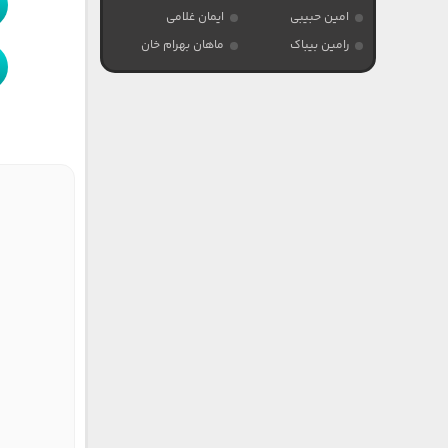
امین حبیبی
ایمان غلامی
رامین بیباک
ماهان بهرام خان