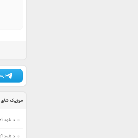
ارسا
موزیک های د
دانلود 
دانلود آه