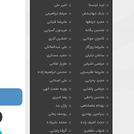
ترند اینستا
امیر علی
بابک جهانبخش
میثم ابراهیمی
مجید خراطها
علیرضا قربانی
محسن یگانه
فریدون آسرایی
کامران مولایی
افشین آذری
علیرضا روزگار
علی عبدالمالکی
سامان جلیلی
حمید عسکری
مرتضی اشرفی
مازیار فلاحی
علیرضا طلیسچی
محسن ابراهیم زاده
مجید یحیایی
علی اصحابی
مرتضی پاشایی
روزبه نعمت الهی
محسن یاحقی
رضا شیری
بهنام علمشاهی
پازل بند
بنیامین بهادری
یوسف زمانی
حجت اشرف زاده
محمد علیزاده
شهاب مظفری
گرشا رضایی