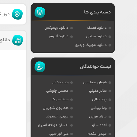
دسته بندی ها
موزیکا
دانلود آهنگ
دانلود ریمیکس
دانلود مداحی
دانلود آلبوم
دانلو
دانلود موزیک ویدیو
لیست خوانندگان
هوش مصنوعی
رضا صادقی
سالار عقیلی
محسن چاوشی
پویا بیاتی
سینا سرلک
رضا یزدانی
همایون شجریان
فرزاد فرزین
مهدی احمدوند
احمد سلو
احسان خواجه امیری
مهدی مقدم
علی لهراسبی