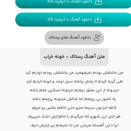
دانلود آهنگ با کیفیت 320
دانلود آهنگ با کیفیت 128
دانلود آهنگ های رستاک
متن آهنگ رستاک - خونه خراب
من عاشقش بودم نمیفهمید من عاشقش بودم جوابم کرد
هی گریه کردم تا یخش واشه سیل اومد و خونه خرابم کرد
میدونه از این عشق بیمارم میتونه تسکین غمم باشه
یه کشور بی پرچمم اما شالش میتونه پرچمم باشه
کافه خیابون سینما مترو حتی اتاقم عکس رو میزم
هر جای این شهرو که میگردم با خاطراتش اشک میریزم
ابرا دارن آهسته میبارن من جا نمیشم زیر چترش حیف