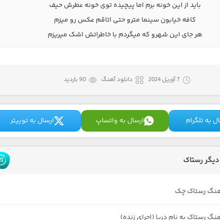
باید از این خونه برم اما پیچیده توی خونه عطرش حیف
کافه خیابون سینما مترو حتی اتاقم عکس رو میزم
هر جای این شهرو که میگردم با خاطراتش اشک میریزم
7 آوریل 2024
دانلود آهنگ
90 بازدید
ل به تلگرام
ارسال به واتساپ
ارسال به توییتر
یگر رستاک
آهنگ رستاک چک
نگ رستاک به نام دریا (اجرای زنده)