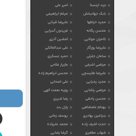
ترند اینستا
امیر علی
بابک جهانبخش
میثم ابراهیمی
مجید خراطها
علیرضا قربانی
محسن یگانه
فریدون آسرایی
کامران مولایی
افشین آذری
علیرضا روزگار
علی عبدالمالکی
سامان جلیلی
حمید عسکری
مرتضی اشرفی
مازیار فلاحی
علیرضا طلیسچی
محسن ابراهیم زاده
مجید یحیایی
علی اصحابی
مرتضی پاشایی
روزبه نعمت الهی
محسن یاحقی
رضا شیری
بهنام علمشاهی
پازل بند
بنیامین بهادری
یوسف زمانی
حجت اشرف زاده
محمد علیزاده
شهاب مظفری
گرشا رضایی