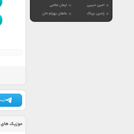
امین حبیبی
ایمان غلامی
رامین بیباک
ماهان بهرام خان
ارسا
موزیک های د