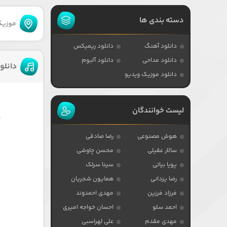
دسته بندی ها
موزیکا
دانلود آهنگ
دانلود ریمیکس
دانلود مداحی
دانلود آلبوم
دانلو
دانلود موزیک ویدیو
لیست خوانندگان
)
هوش مصنوعی
رضا صادقی
سالار عقیلی
محسن چاوشی
پویا بیاتی
سینا سرلک
رضا یزدانی
همایون شجریان
فرزاد فرزین
مهدی احمدوند
احمد سلو
احسان خواجه امیری
مهدی مقدم
علی لهراسبی