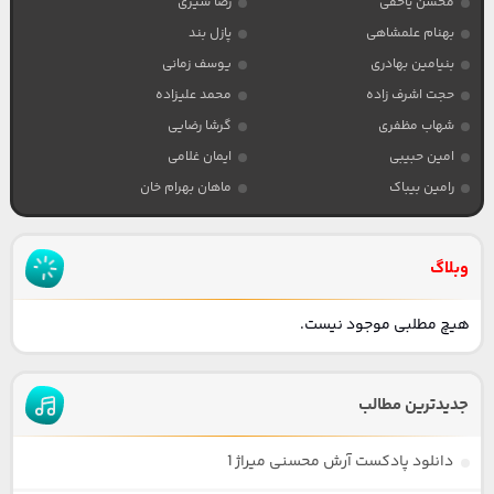
محسن یاحقی
رضا شیری
بهنام علمشاهی
پازل بند
بنیامین بهادری
یوسف زمانی
حجت اشرف زاده
محمد علیزاده
شهاب مظفری
گرشا رضایی
امین حبیبی
ایمان غلامی
رامین بیباک
ماهان بهرام خان
وبلاگ
هیچ مطلبی موجود نیست.
جدیدترین مطالب
دانلود پادکست آرش محسنی میراژ 1