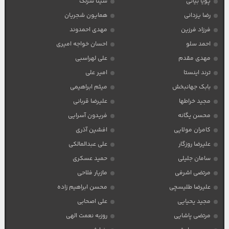
پویا بیاتی
سینا سرلک
رضا یزدانی
همایون شجریان
فرزاد فرزین
مهدی احمدوند
احمد سلو
احسان خواجه امیری
مهدی مقدم
علی لهراسبی
ترند اینستا
امیر علی
بابک جهانبخش
میثم ابراهیمی
مجید خراطها
علیرضا قربانی
محسن یگانه
فریدون آسرایی
کامران مولایی
افشین آذری
علیرضا روزگار
علی عبدالمالکی
سامان جلیلی
حمید عسکری
مرتضی اشرفی
مازیار فلاحی
علیرضا طلیسچی
محسن ابراهیم زاده
مجید یحیایی
علی اصحابی
مرتضی پاشایی
روزبه نعمت الهی