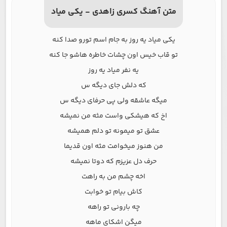
متن آهنگ کسری زاهدی - یکی میاد
یکی میاد یه روز به جام اسم تو‌رو صدا کنه
تو قاب خیس اون چشات خاطره هاشو جا کنه
یه نفر میاد یه روز
که دلش جای دیگه س
میگه عاشقه ولی پی حرفای دیگه س
اخ که هیشکی واست مثه من نمیشه
عشق تو میمونه تو دلم همیشه
من هنوز میخوامت مثه اون قدیما
حرف دل عزیزم که دوتا نمیشه
اخه چشم من به راهت
کاش بیام تو خوابت
چه بارونی تو راهه
میگن اشکای ماهه