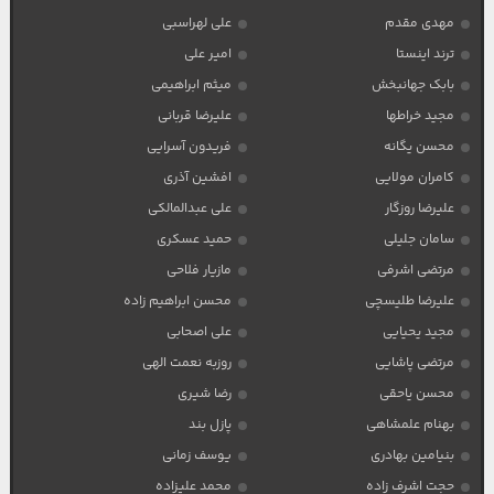
مهدی مقدم
علی لهراسبی
ترند اینستا
امیر علی
بابک جهانبخش
میثم ابراهیمی
مجید خراطها
علیرضا قربانی
محسن یگانه
فریدون آسرایی
کامران مولایی
افشین آذری
علیرضا روزگار
علی عبدالمالکی
سامان جلیلی
حمید عسکری
مرتضی اشرفی
مازیار فلاحی
علیرضا طلیسچی
محسن ابراهیم زاده
مجید یحیایی
علی اصحابی
مرتضی پاشایی
روزبه نعمت الهی
محسن یاحقی
رضا شیری
بهنام علمشاهی
پازل بند
بنیامین بهادری
یوسف زمانی
حجت اشرف زاده
محمد علیزاده