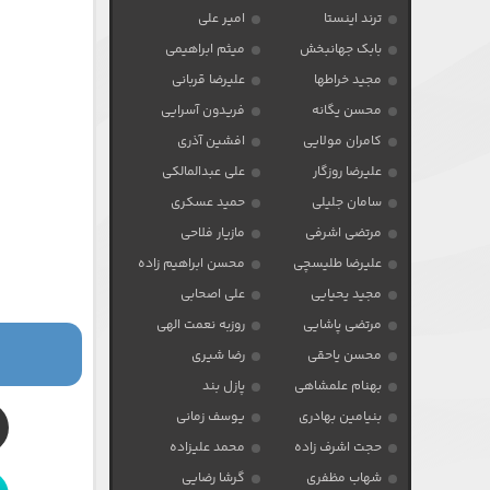
ترند اینستا
امیر علی
بابک جهانبخش
میثم ابراهیمی
مجید خراطها
علیرضا قربانی
محسن یگانه
فریدون آسرایی
کامران مولایی
افشین آذری
علیرضا روزگار
علی عبدالمالکی
سامان جلیلی
حمید عسکری
مرتضی اشرفی
مازیار فلاحی
علیرضا طلیسچی
محسن ابراهیم زاده
مجید یحیایی
علی اصحابی
مرتضی پاشایی
روزبه نعمت الهی
محسن یاحقی
رضا شیری
بهنام علمشاهی
پازل بند
بنیامین بهادری
یوسف زمانی
حجت اشرف زاده
محمد علیزاده
شهاب مظفری
گرشا رضایی