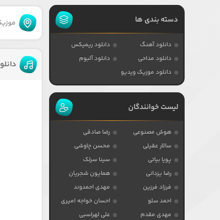
دسته بندی ها
موزیکا
دانلود آهنگ
دانلود ریمیکس
دانلود مداحی
دانلود آلبوم
دانلو
دانلود موزیک ویدیو
لیست خوانندگان
هوش مصنوعی
رضا صادقی
سالار عقیلی
محسن چاوشی
پویا بیاتی
سینا سرلک
رضا یزدانی
همایون شجریان
فرزاد فرزین
مهدی احمدوند
احمد سلو
احسان خواجه امیری
مهدی مقدم
علی لهراسبی