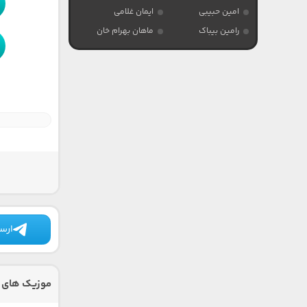
امین حبیبی
ایمان غلامی
رامین بیباک
ماهان بهرام خان
ارسا
موزیک های د