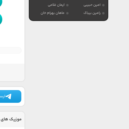
امین حبیبی
ایمان غلامی
رامین بیباک
ماهان بهرام خان
ارسا
موزیک های 