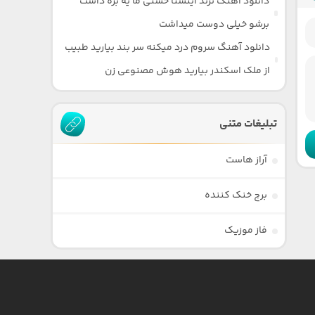
دانلود آهنگ ترند اینستا حسنی ما یه بره داشت
برشو خیلی دوست میداشت
دانلود آهنگ سروم درد میکنه سر بند بیارید طبیب
از ملک اسکندر بیارید هوش مصنوعی زن
تبلیغات متنی
آراز هاست
برج خنک کننده
فاز موزیک