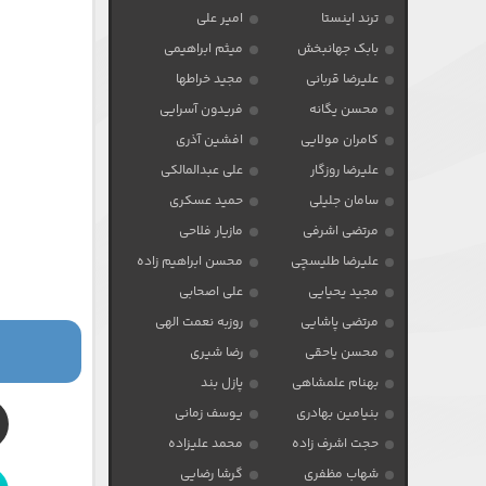
ترند اینستا
امیر علی
بابک جهانبخش
میثم ابراهیمی
علیرضا قربانی
مجید خراطها
محسن یگانه
فریدون آسرایی
کامران مولایی
افشین آذری
علیرضا روزگار
علی عبدالمالکی
سامان جلیلی
حمید عسکری
مرتضی اشرفی
مازیار فلاحی
علیرضا طلیسچی
محسن ابراهیم زاده
مجید یحیایی
علی اصحابی
مرتضی پاشایی
روزبه نعمت الهی
محسن یاحقی
رضا شیری
بهنام علمشاهی
پازل بند
بنیامین بهادری
یوسف زمانی
حجت اشرف زاده
محمد علیزاده
شهاب مظفری
گرشا رضایی