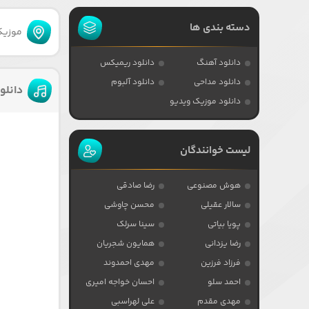
دسته بندی ها
موزیکا
دانلود آهنگ
دانلود ریمیکس
دانلود مداحی
دانلود آلبوم
دانلو
دانلود موزیک ویدیو
لیست خوانندگان
هوش مصنوعی
رضا صادقی
سالار عقیلی
محسن چاوشی
پویا بیاتی
سینا سرلک
رضا یزدانی
همایون شجریان
فرزاد فرزین
مهدی احمدوند
احمد سلو
احسان خواجه امیری
مهدی مقدم
علی لهراسبی