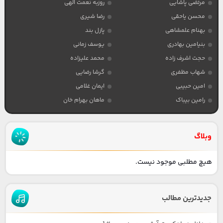
مرتضی پاشایی
روزبه نعمت الهی
محسن یاحقی
رضا شیری
بهنام علمشاهی
پازل بند
بنیامین بهادری
یوسف زمانی
حجت اشرف زاده
محمد علیزاده
شهاب مظفری
گرشا رضایی
امین حبیبی
ایمان غلامی
رامین بیباک
ماهان بهرام خان
وبلاگ
هیچ مطلبی موجود نیست.
جدیدترین مطالب