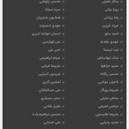
سالار عقیلی
محسن چاوشی
پویا بیاتی
سینا سرلک
رضا یزدانی
همایون شجریان
فرزاد فرزین
مهدی احمدوند
احمد سلو
احسان خواجه امیری
مهدی مقدم
علی لهراسبی
ترند اینستا
امیر علی
بابک جهانبخش
میثم ابراهیمی
مجید خراطها
علیرضا قربانی
محسن یگانه
فریدون آسرایی
کامران مولایی
افشین آذری
علیرضا روزگار
علی عبدالمالکی
سامان جلیلی
حمید عسکری
مرتضی اشرفی
مازیار فلاحی
علیرضا طلیسچی
محسن ابراهیم زاده
مجید یحیایی
علی اصحابی