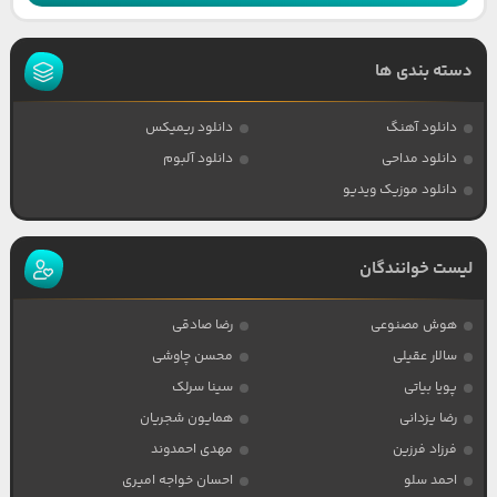
دسته بندی ها
دانلود آهنگ
دانلود ریمیکس
دانلود مداحی
دانلود آلبوم
دانلود موزیک ویدیو
لیست خوانندگان
هوش مصنوعی
رضا صادقی
سالار عقیلی
محسن چاوشی
پویا بیاتی
سینا سرلک
رضا یزدانی
همایون شجریان
فرزاد فرزین
مهدی احمدوند
احمد سلو
احسان خواجه امیری