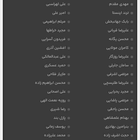
مهدی مقدم
علی لهراسبی
ترند اینستا
امیر علی
بابک جهانبخش
میثم ابراهیمی
علیرضا قربانی
مجید خراطها
محسن یگانه
فریدون آسرایی
کامران مولایی
افشین آذری
علیرضا روزگار
علی عبدالمالکی
سامان جلیلی
حمید عسکری
مرتضی اشرفی
مازیار فلاحی
علیرضا طلیسچی
محسن ابراهیم زاده
مجید یحیایی
علی اصحابی
مرتضی پاشایی
روزبه نعمت الهی
محسن یاحقی
رضا شیری
بهنام علمشاهی
پازل بند
بنیامین بهادری
یوسف زمانی
حجت اشرف زاده
محمد علیزاده