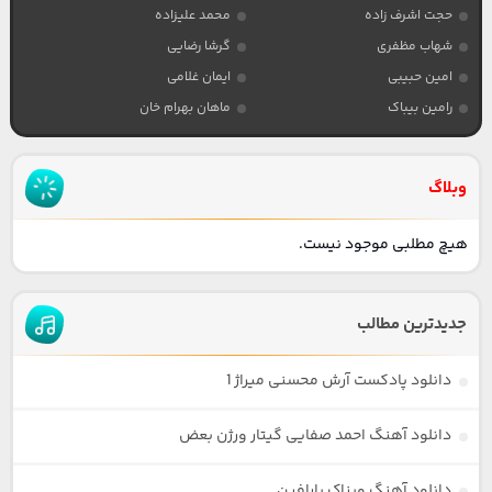
حجت اشرف زاده
محمد علیزاده
شهاب مظفری
گرشا رضایی
امین حبیبی
ایمان غلامی
رامین بیباک
ماهان بهرام خان
وبلاگ
هیچ مطلبی موجود نیست.
جدیدترین مطالب
دانلود پادکست آرش محسنی میراژ 1
دانلود آهنگ احمد صفایی گیتار ورژن بعض
دانلود آهنگ ویناک پارافین