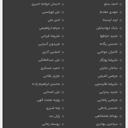
احمد سلو
احسان خواجه امیری
مهدی مقدم
علی لهراسبی
ترند اینستا
امیر علی
بابک جهانبخش
میثم ابراهیمی
مجید خراطها
علیرضا قربانی
محسن یگانه
فریدون آسرایی
کامران مولایی
افشین آذری
علیرضا روزگار
علی عبدالمالکی
سامان جلیلی
حمید عسکری
مرتضی اشرفی
مازیار فلاحی
علیرضا طلیسچی
محسن ابراهیم زاده
مجید یحیایی
علی اصحابی
مرتضی پاشایی
روزبه نعمت الهی
محسن یاحقی
رضا شیری
بهنام علمشاهی
پازل بند
بنیامین بهادری
یوسف زمانی