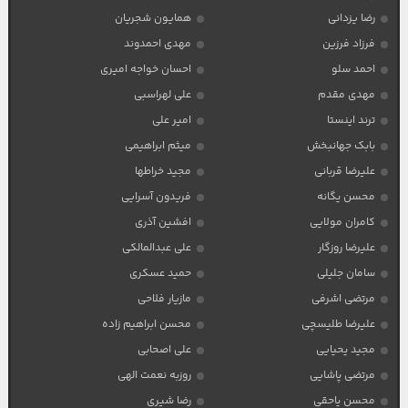
رضا یزدانی
همایون شجریان
فرزاد فرزین
مهدی احمدوند
احمد سلو
احسان خواجه امیری
مهدی مقدم
علی لهراسبی
ترند اینستا
امیر علی
بابک جهانبخش
میثم ابراهیمی
علیرضا قربانی
مجید خراطها
محسن یگانه
فریدون آسرایی
کامران مولایی
افشین آذری
علیرضا روزگار
علی عبدالمالکی
سامان جلیلی
حمید عسکری
مرتضی اشرفی
مازیار فلاحی
علیرضا طلیسچی
محسن ابراهیم زاده
مجید یحیایی
علی اصحابی
مرتضی پاشایی
روزبه نعمت الهی
محسن یاحقی
رضا شیری