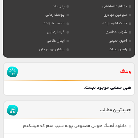
بهنام علمشاهی
پازل بند
بنیامین بهادری
یوسف زمانی
حجت اشرف زاده
محمد علیزاده
شهاب مظفری
گرشا رضایی
امین حبیبی
ایمان غلامی
رامین بیباک
ماهان بهرام خان
وبلاگ
هیچ مطلبی موجود نیست.
جدیدترین مطالب
دانلود آهنگ هوش مصنوعی پونه سبب منم که میشکنم