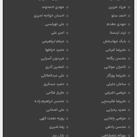
فرزاد فرزین
مهدی احمدوند
احمد سلو
احسان خواجه امیری
مهدی مقدم
علی لهراسبی
ترند اینستا
امیر علی
بابک جهانبخش
میثم ابراهیمی
علیرضا قربانی
مجید خراطها
محسن یگانه
فریدون آسرایی
کامران مولایی
افشین آذری
علیرضا روزگار
علی عبدالمالکی
سامان جلیلی
حمید عسکری
مرتضی اشرفی
مازیار فلاحی
علیرضا طلیسچی
محسن ابراهیم زاده
مجید یحیایی
علی اصحابی
مرتضی پاشایی
روزبه نعمت الهی
محسن یاحقی
رضا شیری
بهنام علمشاهی
پازل بند