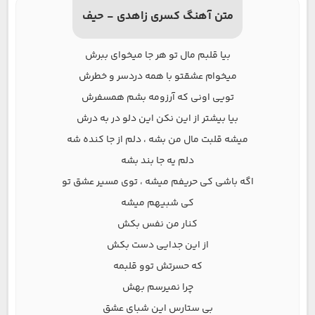
متن آهنگ کسری زاهدی - حیف
بیا قلبم مال تو هر جا میخوای ببرش
میخوام عشقتو با همه دردسر و خطرش
تویی اونی که آرزومه بشم همسفرش
بیا بیشتر از این نکن این دلو در به درش
میشه قلبت مال من بشه ، دلم از جا کنده شه
دلم یه جا بند بشه
اگه باشی کی حریفم میشه ، توی مسیر عشق تو
کی شبیهم میشه
کنار من نفس بکش
از این جدایی دست بکش
که حسرتش توو قلبمه
چرا نمیرسم بهش
بی ستارس این شبای عشق