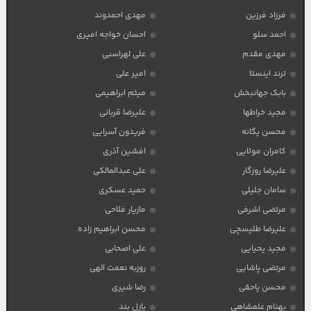
فرزاد فرزین
مهدی احمدوند
احمد سلو
احسان خواجه امیری
مهدی مقدم
علی لهراسبی
ترند اینستا
امیر علی
بابک جهانبخش
میثم ابراهیمی
مجید خراطها
علیرضا قربانی
محسن یگانه
فریدون آسرایی
کامران مولایی
افشین آذری
علیرضا روزگار
علی عبدالمالکی
سامان جلیلی
حمید عسکری
مرتضی اشرفی
مازیار فلاحی
علیرضا طلیسچی
محسن ابراهیم زاده
مجید یحیایی
علی اصحابی
مرتضی پاشایی
روزبه نعمت الهی
محسن یاحقی
رضا شیری
بهنام علمشاهی
پازل بند