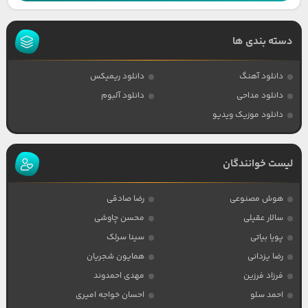
دسته بندی ها
دانلود آهنگ
دانلود ریمیکس
دانلود مداحی
دانلود آلبوم
دانلود موزیک ویدیو
لیست خوانندگان
هوش مصنوعی
رضا صادقی
سالار عقیلی
محسن چاوشی
پویا بیاتی
سینا سرلک
رضا یزدانی
همایون شجریان
فرزاد فرزین
مهدی احمدوند
احمد سلو
احسان خواجه امیری