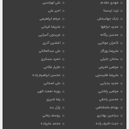
مهدی مقدم
علی لهراسبی
ترند اینستا
امیر علی
بابک جهانبخش
میثم ابراهیمی
مجید خراطها
علیرضا قربانی
محسن یگانه
فریدون آسرایی
کامران مولایی
افشین آذری
علیرضا روزگار
علی عبدالمالکی
سامان جلیلی
حمید عسکری
مرتضی اشرفی
مازیار فلاحی
علیرضا طلیسچی
محسن ابراهیم زاده
مجید یحیایی
علی اصحابی
مرتضی پاشایی
روزبه نعمت الهی
محسن یاحقی
رضا شیری
بهنام علمشاهی
پازل بند
بنیامین بهادری
یوسف زمانی
حجت اشرف زاده
محمد علیزاده