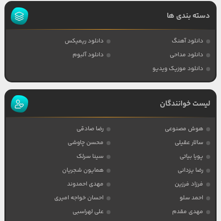
دسته بندی ها
دانلود آهنگ
دانلود ریمیکس
دانلود مداحی
دانلود آلبوم
دانلود موزیک ویدیو
لیست خوانندگان
هوش مصنوعی
رضا صادقی
سالار عقیلی
محسن چاوشی
پویا بیاتی
سینا سرلک
رضا یزدانی
همایون شجریان
فرزاد فرزین
مهدی احمدوند
احمد سلو
احسان خواجه امیری
مهدی مقدم
علی لهراسبی