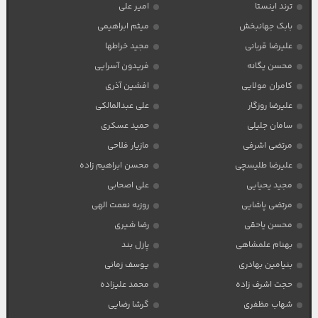
ترند اینستا
امیر علی
بابک جهانبخش
میثم ابراهیمی
علیرضا قربانی
مجید خراطها
محسن یگانه
فریدون آسرایی
کامران مولایی
افشین آذری
علیرضا روزگار
علی عبدالمالکی
سامان جلیلی
حمید عسکری
مرتضی اشرفی
مازیار فلاحی
علیرضا طلیسچی
محسن ابراهیم زاده
مجید یحیایی
علی اصحابی
مرتضی پاشایی
روزبه نعمت الهی
محسن یاحقی
رضا شیری
بهنام علمشاهی
پازل بند
بنیامین بهادری
یوسف زمانی
حجت اشرف زاده
محمد علیزاده
شهاب مظفری
گرشا رضایی