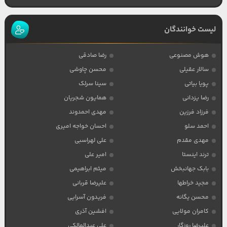
لیست خوانندگان
هوش مصنوعی
رضا صادقی
سالار عقیلی
محسن چاوشی
پویا بیاتی
سینا سرلک
رضا یزدانی
همایون شجریان
فرزاد فرزین
مهدی احمدوند
احمد سلو
احسان خواجه امیری
مهدی مقدم
علی لهراسبی
ترند اینستا
امیر علی
بابک جهانبخش
میثم ابراهیمی
مجید خراطها
علیرضا قربانی
محسن یگانه
فریدون آسرایی
کامران مولایی
افشین آذری
علیرضا روزگار
علی عبدالمالکی