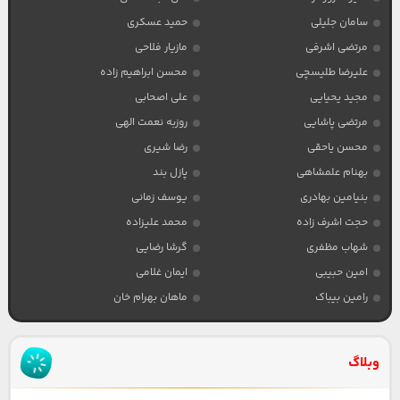
سامان جلیلی
حمید عسکری
مرتضی اشرفی
مازیار فلاحی
علیرضا طلیسچی
محسن ابراهیم زاده
مجید یحیایی
علی اصحابی
مرتضی پاشایی
روزبه نعمت الهی
محسن یاحقی
رضا شیری
بهنام علمشاهی
پازل بند
بنیامین بهادری
یوسف زمانی
حجت اشرف زاده
محمد علیزاده
شهاب مظفری
گرشا رضایی
امین حبیبی
ایمان غلامی
رامین بیباک
ماهان بهرام خان
وبلاگ