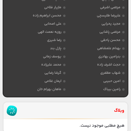
مرتضی اشرفی
مازیار فلاحی
علیرضا طلیسچی
محسن ابراهیم زاده
مجید یحیایی
علی اصحابی
مرتضی پاشایی
روزبه نعمت الهی
محسن یاحقی
رضا شیری
بهنام علمشاهی
پازل بند
بنیامین بهادری
یوسف زمانی
حجت اشرف زاده
محمد علیزاده
شهاب مظفری
گرشا رضایی
امین حبیبی
ایمان غلامی
رامین بیباک
ماهان بهرام خان
وبلاگ
هیچ مطلبی موجود نیست.