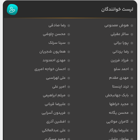
لیست خوانندگان
هوش مصنوعی
رضا صادقی
سالار عقیلی
محسن چاوشی
پویا بیاتی
سینا سرلک
رضا یزدانی
همایون شجریان
فرزاد فرزین
مهدی احمدوند
احمد سلو
احسان خواجه امیری
مهدی مقدم
علی لهراسبی
ترند اینستا
امیر علی
بابک جهانبخش
میثم ابراهیمی
مجید خراطها
علیرضا قربانی
محسن یگانه
فریدون آسرایی
کامران مولایی
افشین آذری
علیرضا روزگار
علی عبدالمالکی
سامان جلیلی
حمید عسکری