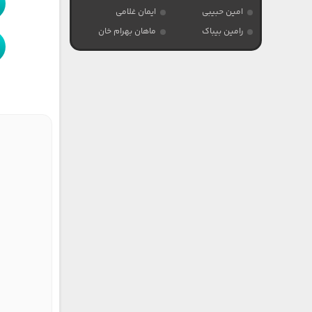
امین حبیبی
ایمان غلامی
رامین بیباک
ماهان بهرام خان