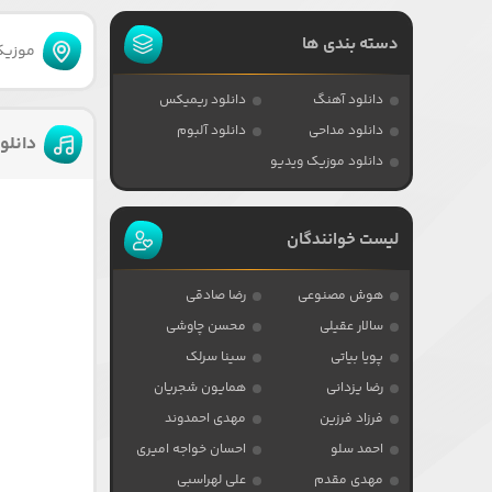
دسته بندی ها
موزیکا
دانلود آهنگ
دانلود ریمیکس
دانلود مداحی
دانلود آلبوم
دانلو
دانلود موزیک ویدیو
لیست خوانندگان
هوش مصنوعی
رضا صادقی
سالار عقیلی
محسن چاوشی
پویا بیاتی
سینا سرلک
رضا یزدانی
همایون شجریان
فرزاد فرزین
مهدی احمدوند
احمد سلو
احسان خواجه امیری
مهدی مقدم
علی لهراسبی