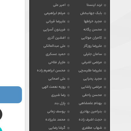
ترند اینستا
امیر علی
بابک جهانبخش
میثم ابراهیمی
مجید خراطها
علیرضا قربانی
محسن یگانه
فریدون آسرایی
کامران مولایی
افشین آذری
علیرضا روزگار
علی عبدالمالکی
سامان جلیلی
حمید عسکری
مرتضی اشرفی
مازیار فلاحی
علیرضا طلیسچی
محسن ابراهیم زاده
مجید یحیایی
علی اصحابی
مرتضی پاشایی
روزبه نعمت الهی
محسن یاحقی
رضا شیری
بهنام علمشاهی
پازل بند
بنیامین بهادری
یوسف زمانی
حجت اشرف زاده
محمد علیزاده
شهاب مظفری
گرشا رضایی