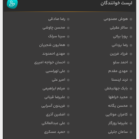
لیست خوانندگان
هوش مصنوعی
رضا صادقی
سالار عقیلی
محسن چاوشی
پویا بیاتی
سینا سرلک
رضا یزدانی
همایون شجریان
فرزاد فرزین
مهدی احمدوند
احمد سلو
احسان خواجه امیری
مهدی مقدم
علی لهراسبی
ترند اینستا
امیر علی
بابک جهانبخش
میثم ابراهیمی
مجید خراطها
علیرضا قربانی
محسن یگانه
فریدون آسرایی
کامران مولایی
افشین آذری
علیرضا روزگار
علی عبدالمالکی
سامان جلیلی
حمید عسکری