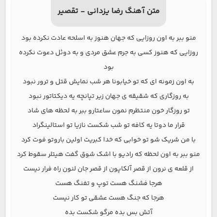
متن آهنگ رضا یزدانی - تقصیر
منو ببر به اون روزایی که جهان هنوز به اسلحه عادت نکرده بود
روزایی که هنوز کسی به جرم عشق مردی و به دوئل دعوت نکرده
بود
به اون زمونه ای که تو خیابونا هر شب نمایش قتل و ترور نبود
به روزگاری که شقیقه ی جهان زیر تپانچه یه دیکتاتور نبود
تو روزگار خون منتظرم نمون ساعتارو ببر به لحظه های شاد
قرار ما دوتا یه کافه تو شب شکست نازیا تو استالینگراد
با من شریک شو تو خوابی که خدا کبریت اولین باروتو فوت کرد
منو ببر به اون لحظه که رادیو با اشک شوق گفت هیتلر سقوط کرد
از قلعه ی نرون از قصر آلکاپون از قصر جان لنون راه فرار نیست
هرجا فشنگ هست توپ و تفنگ هست
هرجا که جنگ هست عشقی تو کار نیست
آتش بس بده مرگو شکست بده