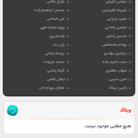
مرتضی اشرفی
مازیار فلاحی
علیرضا طلیسچی
محسن ابراهیم زاده
مجید یحیایی
علی اصحابی
مرتضی پاشایی
روزبه نعمت الهی
محسن یاحقی
رضا شیری
بهنام علمشاهی
پازل بند
بنیامین بهادری
یوسف زمانی
حجت اشرف زاده
محمد علیزاده
شهاب مظفری
گرشا رضایی
امین حبیبی
ایمان غلامی
رامین بیباک
ماهان بهرام خان
وبلاگ
هیچ مطلبی موجود نیست.