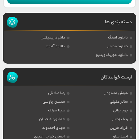
دسته بندی ها
دانلود آهنگ
دانلود ریمیکس
دانلود مداحی
دانلود آلبوم
دانلود موزیک ویدیو
لیست خوانندگان
هوش مصنوعی
رضا صادقی
سالار عقیلی
محسن چاوشی
پویا بیاتی
سینا سرلک
رضا یزدانی
همایون شجریان
فرزاد فرزین
مهدی احمدوند
احمد سلو
احسان خواجه امیری