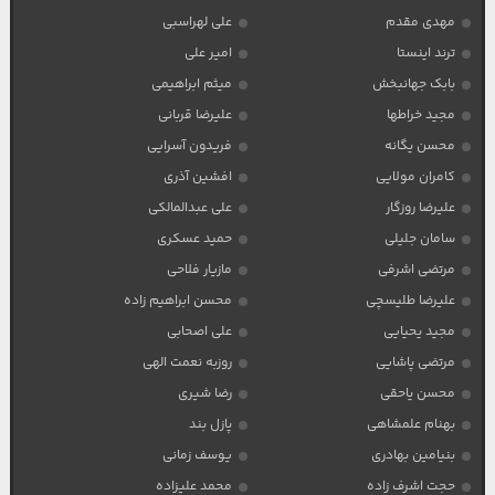
مهدی مقدم
علی لهراسبی
ترند اینستا
امیر علی
بابک جهانبخش
میثم ابراهیمی
مجید خراطها
علیرضا قربانی
محسن یگانه
فریدون آسرایی
کامران مولایی
افشین آذری
علیرضا روزگار
علی عبدالمالکی
سامان جلیلی
حمید عسکری
مرتضی اشرفی
مازیار فلاحی
علیرضا طلیسچی
محسن ابراهیم زاده
مجید یحیایی
علی اصحابی
مرتضی پاشایی
روزبه نعمت الهی
محسن یاحقی
رضا شیری
بهنام علمشاهی
پازل بند
بنیامین بهادری
یوسف زمانی
حجت اشرف زاده
محمد علیزاده