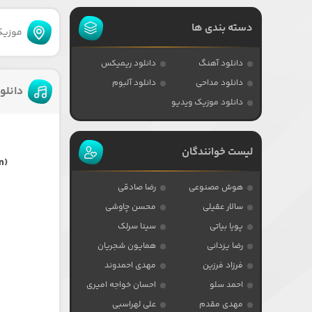
دسته بندی ها
موزیکا
دانلود آهنگ
دانلود ریمیکس
دانلود مداحی
دانلود آلبوم
دانلو
دانلود موزیک ویدیو
لیست خوانندگان
n)
هوش مصنوعی
رضا صادقی
سالار عقیلی
محسن چاوشی
پویا بیاتی
سینا سرلک
رضا یزدانی
همایون شجریان
فرزاد فرزین
مهدی احمدوند
احمد سلو
احسان خواجه امیری
مهدی مقدم
علی لهراسبی