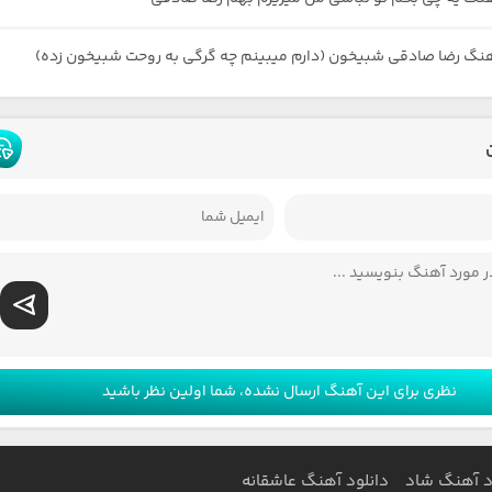
هنگ رضا صادقی شبیخون (دارم میبینم چه گرگی به روحت شبیخون زده)
نظری برای این آهنگ ارسال نشده، شما اولین نظر باشید
د آهنگ شاد
دانلود آهنگ عاشقانه