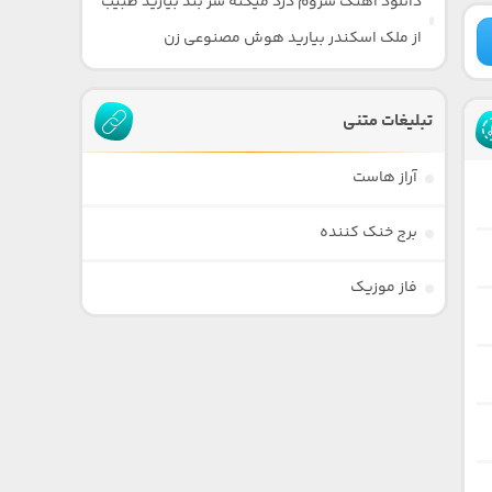
دانلود آهنگ سروم درد میکنه سر بند بیارید طبیب
از ملک اسکندر بیارید هوش مصنوعی زن
تبلیغات متنی
آراز هاست
برج خنک کننده
فاز موزیک