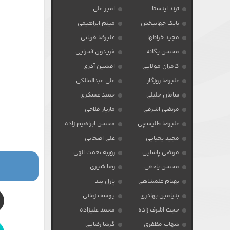
ترند اینستا
امیر علی
بابک جهانبخش
میثم ابراهیمی
مجید خراطها
علیرضا قربانی
محسن یگانه
فریدون آسرایی
کامران مولایی
افشین آذری
علیرضا روزگار
علی عبدالمالکی
سامان جلیلی
حمید عسکری
مرتضی اشرفی
مازیار فلاحی
علیرضا طلیسچی
محسن ابراهیم زاده
مجید یحیایی
علی اصحابی
مرتضی پاشایی
روزبه نعمت الهی
محسن یاحقی
رضا شیری
بهنام علمشاهی
پازل بند
بنیامین بهادری
یوسف زمانی
حجت اشرف زاده
محمد علیزاده
شهاب مظفری
گرشا رضایی