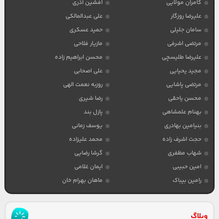
کامران مولایی
افشین آذری
علیرضا روزگار
علی عبدالمالکی
سامان جلیلی
حمید عسکری
مرتضی اشرفی
مازیار فلاحی
علیرضا طلیسچی
محسن ابراهیم زاده
مجید یحیایی
علی اصحابی
مرتضی پاشایی
روزبه نعمت الهی
محسن یاحقی
رضا شیری
بهنام علمشاهی
پازل بند
بنیامین بهادری
یوسف زمانی
حجت اشرف زاده
محمد علیزاده
شهاب مظفری
گرشا رضایی
امین حبیبی
ایمان غلامی
رامین بیباک
ماهان بهرام خان
وبلاگ