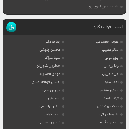
دانلود موزیک ویدیو
لیست خوانندگان
هوش مصنوعی
رضا صادقی
سالار عقیلی
محسن چاوشی
پویا بیاتی
سینا سرلک
رضا یزدانی
همایون شجریان
فرزاد فرزین
مهدی احمدوند
احمد سلو
احسان خواجه امیری
مهدی مقدم
علی لهراسبی
ترند اینستا
امیر علی
بابک جهانبخش
میثم ابراهیمی
علیرضا قربانی
مجید خراطها
محسن یگانه
فریدون آسرایی