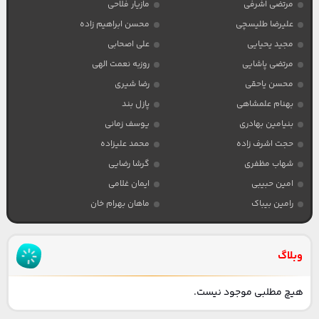
مرتضی اشرفی
مازیار فلاحی
علیرضا طلیسچی
محسن ابراهیم زاده
مجید یحیایی
علی اصحابی
مرتضی پاشایی
روزبه نعمت الهی
محسن یاحقی
رضا شیری
بهنام علمشاهی
پازل بند
بنیامین بهادری
یوسف زمانی
حجت اشرف زاده
محمد علیزاده
شهاب مظفری
گرشا رضایی
امین حبیبی
ایمان غلامی
رامین بیباک
ماهان بهرام خان
وبلاگ
هیچ مطلبی موجود نیست.