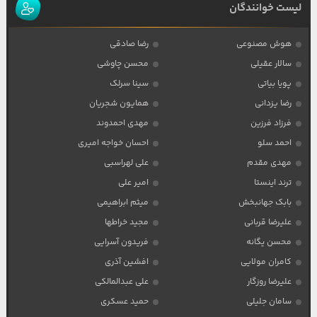
لیست خوانندگان
هوش مصنوعی
رضا صادقی
سالار عقیلی
محسن چاوشی
پویا بیاتی
سینا سرلک
رضا یزدانی
همایون شجریان
فرزاد فرزین
مهدی احمدوند
احمد سلو
احسان خواجه امیری
مهدی مقدم
علی لهراسبی
ترند اینستا
امیر علی
بابک جهانبخش
میثم ابراهیمی
علیرضا قربانی
مجید خراطها
محسن یگانه
فریدون آسرایی
کامران مولایی
افشین آذری
علیرضا روزگار
علی عبدالمالکی
سامان جلیلی
حمید عسکری