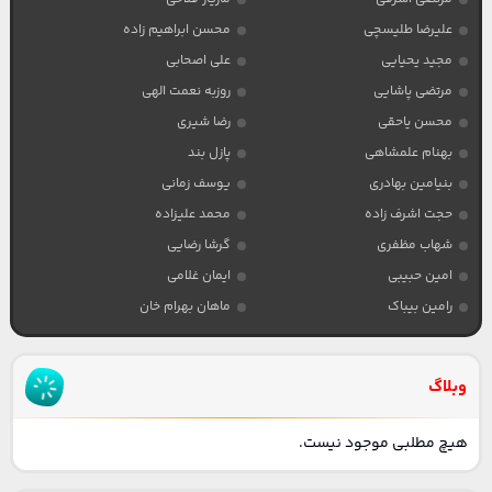
علیرضا طلیسچی
محسن ابراهیم زاده
مجید یحیایی
علی اصحابی
مرتضی پاشایی
روزبه نعمت الهی
محسن یاحقی
رضا شیری
بهنام علمشاهی
پازل بند
بنیامین بهادری
یوسف زمانی
حجت اشرف زاده
محمد علیزاده
شهاب مظفری
گرشا رضایی
امین حبیبی
ایمان غلامی
رامین بیباک
ماهان بهرام خان
وبلاگ
هیچ مطلبی موجود نیست.