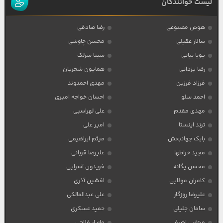
لیست خوانندگان
هوش مصنوعی
رضا صادقی
سالار عقیلی
محسن چاوشی
پویا بیاتی
سینا سرلک
رضا یزدانی
همایون شجریان
فرزاد فرزین
مهدی احمدوند
احمد سلو
احسان خواجه امیری
مهدی مقدم
علی لهراسبی
ترند اینستا
امیر علی
بابک جهانبخش
میثم ابراهیمی
مجید خراطها
علیرضا قربانی
محسن یگانه
فریدون آسرایی
کامران مولایی
افشین آذری
علیرضا روزگار
علی عبدالمالکی
سامان جلیلی
حمید عسکری
مرتضی اشرفی
مازیار فلاحی