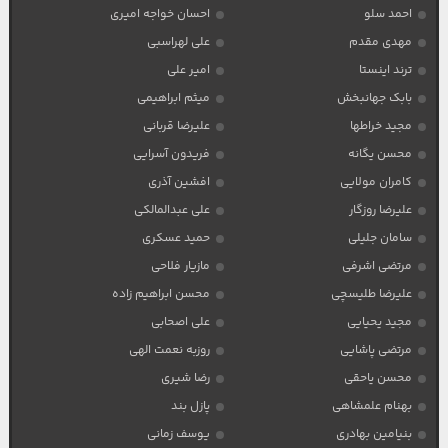
احمد سلو
احسان خواجه امیری
مهدی مقدم
علی لهراسبی
ترند اینستا
امیر علی
بابک جهانبخش
میثم ابراهیمی
مجید خراطها
علیرضا قربانی
محسن یگانه
فریدون آسرایی
کامران مولایی
افشین آذری
علیرضا روزگار
علی عبدالمالکی
سامان جلیلی
حمید عسکری
مرتضی اشرفی
مازیار فلاحی
علیرضا طلیسچی
محسن ابراهیم زاده
مجید یحیایی
علی اصحابی
مرتضی پاشایی
روزبه نعمت الهی
محسن یاحقی
رضا شیری
بهنام علمشاهی
پازل بند
بنیامین بهادری
یوسف زمانی