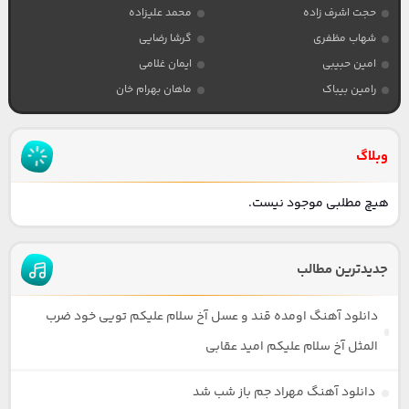
حجت اشرف زاده
محمد علیزاده
شهاب مظفری
گرشا رضایی
امین حبیبی
ایمان غلامی
رامین بیباک
ماهان بهرام خان
وبلاگ
هیچ مطلبی موجود نیست.
جدیدترین مطالب
دانلود آهنگ اومده قند و عسل آخ سلام علیکم تویی خود ضرب
المثل آخ سلام علیکم امید عقابی
دانلود آهنگ مهراد جم باز شب شد