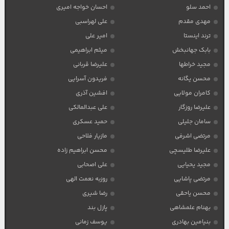
احمد سلو
احسان خواجه امیری
مهدی مقدم
علی لهراسبی
ترند اینستا
امیر علی
بابک جهانبخش
میثم ابراهیمی
مجید خراطها
علیرضا قربانی
محسن یگانه
فریدون آسرایی
کامران مولایی
افشین آذری
علیرضا روزگار
علی عبدالمالکی
سامان جلیلی
حمید عسکری
مرتضی اشرفی
مازیار فلاحی
علیرضا طلیسچی
محسن ابراهیم زاده
مجید یحیایی
علی اصحابی
مرتضی پاشایی
روزبه نعمت الهی
محسن یاحقی
رضا شیری
بهنام علمشاهی
پازل بند
بنیامین بهادری
یوسف زمانی