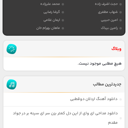
حجت اشرف زاده
محمد علیزاده
شهاب مظفری
گرشا رضایی
امین حبیبی
ایمان غلامی
رامین بیباک
ماهان بهرام خان
وبلاگ
هیچ مطلبی موجود نیست.
جدیدترین مطالب
دانلود آهنگ اردلان دوقطبی
دانلود مداحی ای وای از این دل کمتر بزن سر ای سینه بر در جواد
مقدم