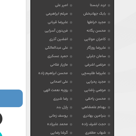
ترند اینستا
امیر علی
بابک جهانبخش
میثم ابراهیمی
مجید خراطها
علیرضا قربانی
محسن یگانه
فریدون آسرایی
کامران مولایی
افشین آذری
علیرضا روزگار
علی عبدالمالکی
سامان جلیلی
حمید عسکری
مرتضی اشرفی
مازیار فلاحی
علیرضا طلیسچی
محسن ابراهیم زاده
مجید یحیایی
علی اصحابی
مرتضی پاشایی
روزبه نعمت الهی
محسن یاحقی
رضا شیری
بهنام علمشاهی
پازل بند
بنیامین بهادری
یوسف زمانی
حجت اشرف زاده
محمد علیزاده
شهاب مظفری
گرشا رضایی