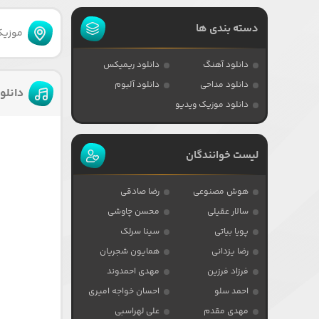
دسته بندی ها
موزیکا
دانلود آهنگ
دانلود ریمیکس
دانلود مداحی
دانلود آلبوم
دانلو
دانلود موزیک ویدیو
لیست خوانندگان
هوش مصنوعی
رضا صادقی
سالار عقیلی
محسن چاوشی
پویا بیاتی
سینا سرلک
رضا یزدانی
همایون شجریان
فرزاد فرزین
مهدی احمدوند
احمد سلو
احسان خواجه امیری
مهدی مقدم
علی لهراسبی