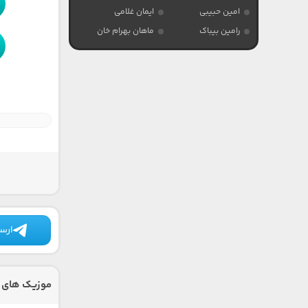
امین حبیبی
ایمان غلامی
رامین بیباک
ماهان بهرام خان
ارسا
موزیک های د