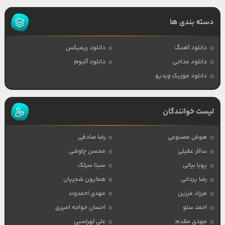
دسته بندی ها
دانلود آهنگ
دانلود ریمیکس
دانلود مداحی
دانلود آلبوم
دانلود موزیک ویدیو
لیست خوانندگان
هوش مصنوعی
رضا صادقی
سالار عقیلی
محسن چاوشی
پویا بیاتی
سینا سرلک
رضا یزدانی
همایون شجریان
فرزاد فرزین
مهدی احمدوند
احمد سلو
احسان خواجه امیری
مهدی مقدم
علی لهراسبی