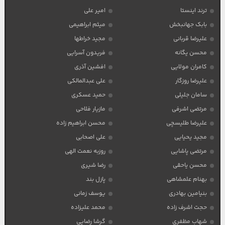
ترند اینستا
امیر علی
بابک جهانبخش
میثم ابراهیمی
علیرضا قربانی
مجید خراطها
محسن یگانه
فریدون آسرایی
کامران مولایی
افشین آذری
علیرضا روزگار
علی عبدالمالکی
سامان جلیلی
حمید عسکری
مرتضی اشرفی
مازیار فلاحی
علیرضا طلیسچی
محسن ابراهیم زاده
مجید یحیایی
علی اصحابی
مرتضی پاشایی
روزبه نعمت الهی
محسن یاحقی
رضا شیری
بهنام علمشاهی
پازل بند
بنیامین بهادری
یوسف زمانی
حجت اشرف زاده
محمد علیزاده
شهاب مظفری
گرشا رضایی