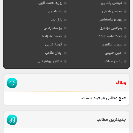
مرتضی پاشایی
روزبه نعمت الهی
محسن یاحقی
رضا شیری
بهنام علمشاهی
پازل بند
بنیامین بهادری
یوسف زمانی
حجت اشرف زاده
محمد علیزاده
شهاب مظفری
گرشا رضایی
امین حبیبی
ایمان غلامی
رامین بیباک
ماهان بهرام خان
وبلاگ
هیچ مطلبی موجود نیست.
جدیدترین مطالب