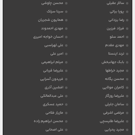
سالار عقیلی
محسن چاوشی
پویا بیاتی
سینا سرلک
رضا یزدانی
همایون شجریان
فرزاد فرزین
مهدی احمدوند
احمد سلو
احسان خواجه امیری
مهدی مقدم
علی لهراسبی
ترند اینستا
امیر علی
بابک جهانبخش
میثم ابراهیمی
مجید خراطها
علیرضا قربانی
محسن یگانه
فریدون آسرایی
کامران مولایی
افشین آذری
علیرضا روزگار
علی عبدالمالکی
سامان جلیلی
حمید عسکری
مرتضی اشرفی
مازیار فلاحی
علیرضا طلیسچی
محسن ابراهیم زاده
مجید یحیایی
علی اصحابی