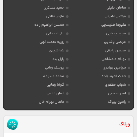
سامان جلیلی
حمید عسکری
مرتضی اشرفی
مازیار فلاحی
علیرضا طلیسچی
محسن ابراهیم زاده
مجید یحیایی
علی اصحابی
مرتضی پاشایی
روزبه نعمت الهی
محسن یاحقی
رضا شیری
بهنام علمشاهی
پازل بند
بنیامین بهادری
یوسف زمانی
حجت اشرف زاده
محمد علیزاده
شهاب مظفری
گرشا رضایی
امین حبیبی
ایمان غلامی
رامین بیباک
ماهان بهرام خان
وبلاگ