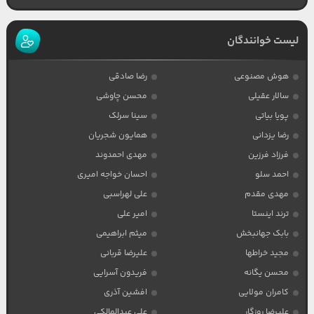
لیست خوانندگان
هوش مصنوعی
رضا صادقی
سالار عقیلی
محسن چاوشی
پویا بیاتی
سینا سرلک
رضا یزدانی
همایون شجریان
فرزاد فرزین
مهدی احمدوند
احمد سلو
احسان خواجه امیری
مهدی مقدم
علی لهراسبی
ترند اینستا
امیر علی
بابک جهانبخش
میثم ابراهیمی
مجید خراطها
علیرضا قربانی
محسن یگانه
فریدون آسرایی
کامران مولایی
افشین آذری
علیرضا روزگار
علی عبدالمالکی