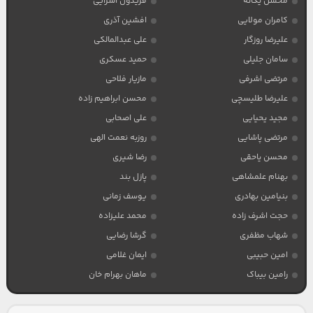
محسن یگانه
فریدون آسرایی
کامران مولایی
افشین آذری
علیرضا روزگار
علی عبدالمالکی
سامان جلیلی
حمید عسکری
مرتضی اشرفی
مازیار فلاحی
علیرضا طلیسچی
محسن ابراهیم زاده
مجید یحیایی
علی اصحابی
مرتضی پاشایی
روزبه نعمت الهی
محسن یاحقی
رضا شیری
بهنام علمشاهی
پازل بند
بنیامین بهادری
یوسف زمانی
حجت اشرف زاده
محمد علیزاده
شهاب مظفری
گرشا رضایی
امین حبیبی
ایمان غلامی
رامین بیباک
ماهان بهرام خان