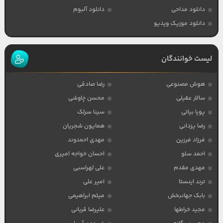
دانلود مداحی
دانلود آلبوم
دانلود موزیک ویدیو
لیست خوانندگان
هوش مصنوعی
رضا صادقی
سالار عقیلی
محسن چاوشی
پویا بیاتی
سینا سرلک
رضا یزدانی
همایون شجریان
فرزاد فرزین
مهدی احمدوند
احمد سلو
احسان خواجه امیری
مهدی مقدم
علی لهراسبی
ترند اینستا
امیر علی
بابک جهانبخش
میثم ابراهیمی
مجید خراطها
علیرضا قربانی