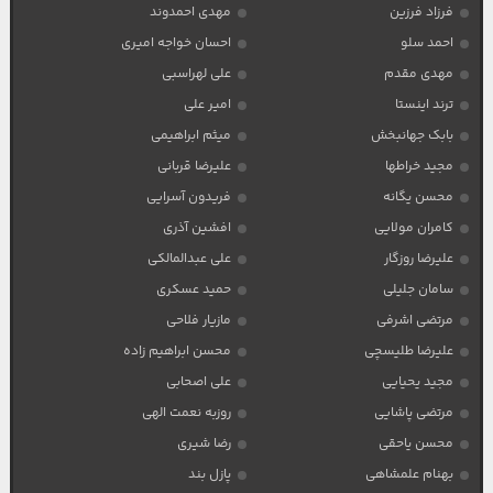
فرزاد فرزین
مهدی احمدوند
احمد سلو
احسان خواجه امیری
مهدی مقدم
علی لهراسبی
ترند اینستا
امیر علی
بابک جهانبخش
میثم ابراهیمی
مجید خراطها
علیرضا قربانی
محسن یگانه
فریدون آسرایی
کامران مولایی
افشین آذری
علیرضا روزگار
علی عبدالمالکی
سامان جلیلی
حمید عسکری
مرتضی اشرفی
مازیار فلاحی
علیرضا طلیسچی
محسن ابراهیم زاده
مجید یحیایی
علی اصحابی
مرتضی پاشایی
روزبه نعمت الهی
محسن یاحقی
رضا شیری
بهنام علمشاهی
پازل بند