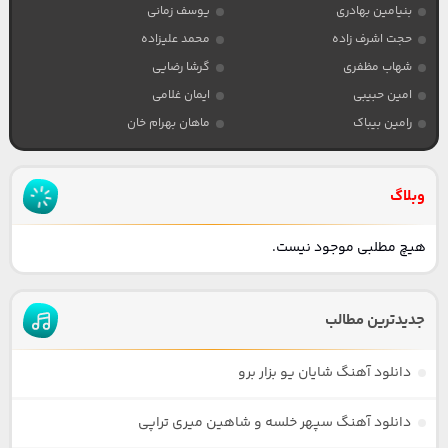
بنیامین بهادری
یوسف زمانی
حجت اشرف زاده
محمد علیزاده
شهاب مظفری
گرشا رضایی
امین حبیبی
ایمان غلامی
رامین بیباک
ماهان بهرام خان
وبلاگ
هیچ مطلبی موجود نیست.
جدیدترین مطالب
دانلود آهنگ شایان یو بزار برو
دانلود آهنگ سپهر خلسه و شاهین میری تراپی