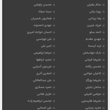
سالار عقیلی
محسن چاوشی
پویا بیاتی
سینا سرلک
رضا یزدانی
همایون شجریان
فرزاد فرزین
مهدی احمدوند
احمد سلو
احسان خواجه امیری
مهدی مقدم
علی لهراسبی
ترند اینستا
امیر علی
بابک جهانبخش
میثم ابراهیمی
علیرضا قربانی
مجید خراطها
محسن یگانه
فریدون آسرایی
کامران مولایی
افشین آذری
علیرضا روزگار
علی عبدالمالکی
سامان جلیلی
حمید عسکری
مرتضی اشرفی
مازیار فلاحی
علیرضا طلیسچی
محسن ابراهیم زاده
مجید یحیایی
علی اصحابی