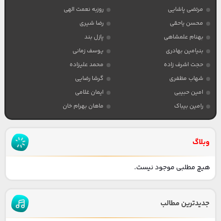
مرتضی پاشایی
روزبه نعمت الهی
محسن یاحقی
رضا شیری
بهنام علمشاهی
پازل بند
بنیامین بهادری
یوسف زمانی
حجت اشرف زاده
محمد علیزاده
شهاب مظفری
گرشا رضایی
امین حبیبی
ایمان غلامی
رامین بیباک
ماهان بهرام خان
وبلاگ
هیچ مطلبی موجود نیست.
جدیدترین مطالب