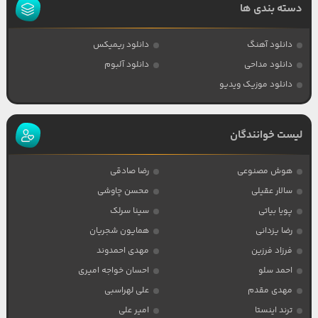
دسته بندی ها
دانلود آهنگ
دانلود ریمیکس
دانلود مداحی
دانلود آلبوم
دانلود موزیک ویدیو
لیست خوانندگان
هوش مصنوعی
رضا صادقی
سالار عقیلی
محسن چاوشی
پویا بیاتی
سینا سرلک
رضا یزدانی
همایون شجریان
فرزاد فرزین
مهدی احمدوند
احمد سلو
احسان خواجه امیری
مهدی مقدم
علی لهراسبی
ترند اینستا
امیر علی