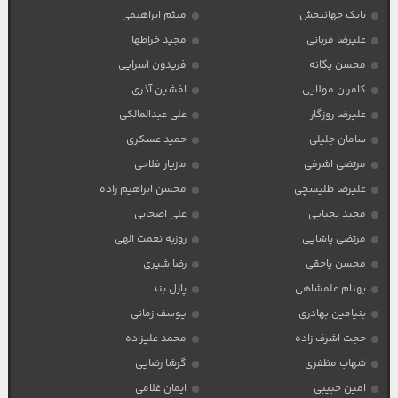
بابک جهانبخش
میثم ابراهیمی
علیرضا قربانی
مجید خراطها
محسن یگانه
فریدون آسرایی
کامران مولایی
افشین آذری
علیرضا روزگار
علی عبدالمالکی
سامان جلیلی
حمید عسکری
مرتضی اشرفی
مازیار فلاحی
علیرضا طلیسچی
محسن ابراهیم زاده
مجید یحیایی
علی اصحابی
مرتضی پاشایی
روزبه نعمت الهی
محسن یاحقی
رضا شیری
بهنام علمشاهی
پازل بند
بنیامین بهادری
یوسف زمانی
حجت اشرف زاده
محمد علیزاده
شهاب مظفری
گرشا رضایی
امین حبیبی
ایمان غلامی